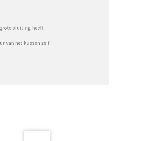
rote sluiting heeft.
ur van het kussen zelf.