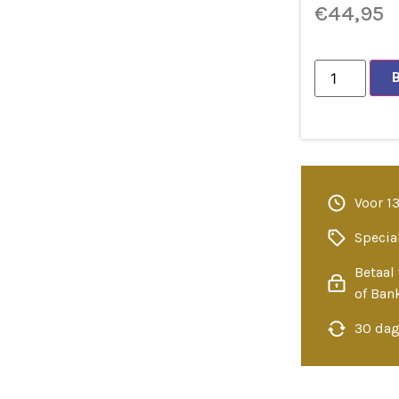
€
44,95
Voor 1
Specia
Betaal 
of Ban
30 dag