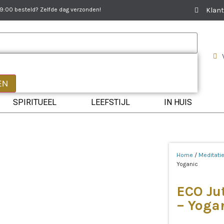
:00 besteld? Zelfde dag verzonden!
Klant
EN
SPIRITUEEL
LEEFSTIJL
IN HUIS
Home
/
Meditati
Yoganic
ECO Ju
– Yoga