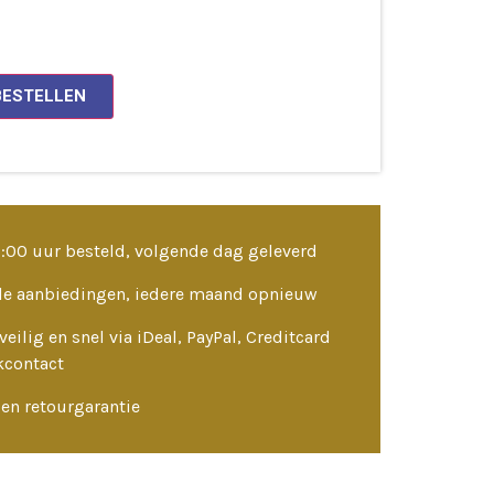
BESTELLEN
3:00 uur besteld, volgende dag geleverd
le aanbiedingen, iedere maand opnieuw
veilig en snel via iDeal, PayPal, Creditcard
kcontact
en retourgarantie