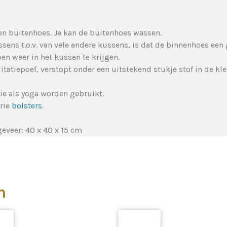
en buitenhoes. Je kan de buitenhoes wassen.
ens t.o.v. van vele andere kussens, is dat de binnenhoes een g
n weer in het kussen te krijgen.
tatiepoef, verstopt onder een uitstekend stukje stof in de kle
e als yoga worden gebruikt.
orie
bolsters
.
eveer: 40 x 40 x 15 cm
n