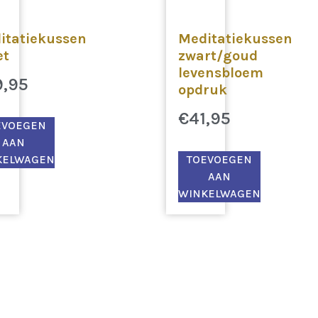
itatiekussen
Meditatiekussen
et
zwart/goud
levensbloem
9,95
opdruk
€
41,95
EVOEGEN
AAN
KELWAGEN
TOEVOEGEN
AAN
WINKELWAGEN