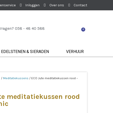
enservice
Inloggen
Over ons
Contact
Vragen? 058 - 48 40 588
0
EDELSTENEN & SIERADEN
VERHUUR
e
/
Meditatiekussens
/ ECO Jute meditatiekussen rood –
te meditatiekussen rood
nic