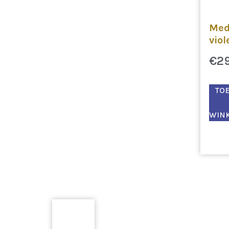
Med
viol
€
2
TO
WIN