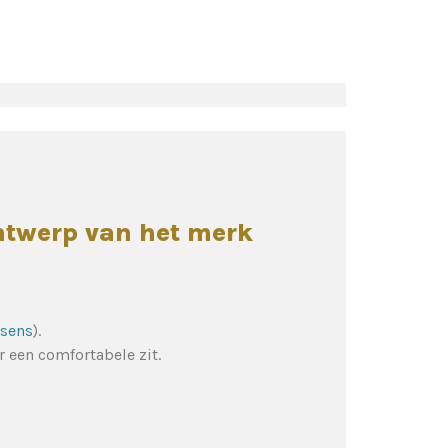
ntwerp van het merk
ssens
).
 een comfortabele zit.