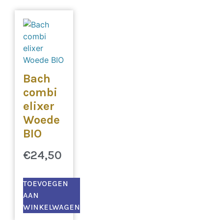
Bach
combi
elixer
Woede
BIO
€
24,50
TOEVOEGEN
AAN
WINKELWAGEN