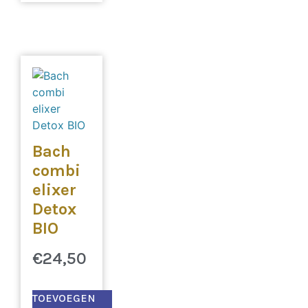
Bach
combi
elixer
Detox
BIO
€
24,50
TOEVOEGEN