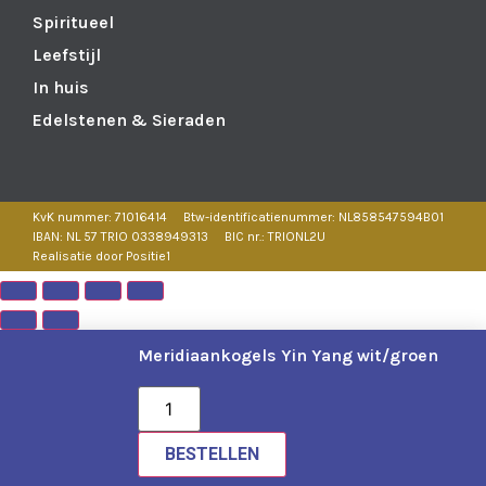
Spiritueel
Leefstijl
In huis
Edelstenen & Sieraden
KvK nummer: 71016414
Btw-identificatienummer: NL858547594B01
IBAN: NL 57 TRIO 0338949313
BIC nr.: TRIONL2U
Realisatie door Positie1
Meridiaankogels Yin Yang wit/groen
BESTELLEN