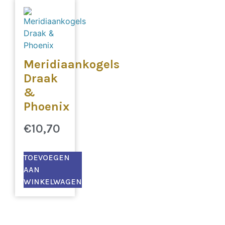
Meridiaankogels
Draak
&
Phoenix
€
10,70
TOEVOEGEN
AAN
WINKELWAGEN