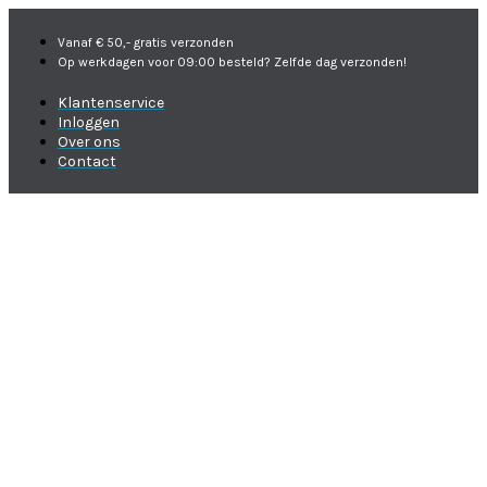
Vanaf € 50,- gratis verzonden
Op werkdagen voor 09:00 besteld? Zelfde dag verzonden!
Klantenservice
Inloggen
Over ons
Contact