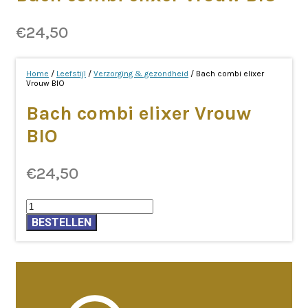
€
24,50
Home
/
Leefstijl
/
Verzorging & gezondheid
/ Bach combi elixer
Vrouw BIO
Bach combi elixer Vrouw
BIO
€
24,50
Bach
combi
BESTELLEN
elixer
Vrouw
BIO
aantal