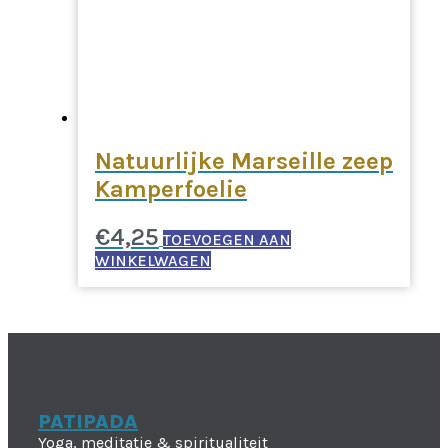
Natuurlijke Marseille zeep
Kamperfoelie
€
4,25
TOEVOEGEN AAN
WINKELWAGEN
PATIPADA
Yoga, meditatie & spiritualiteit