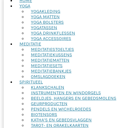
HOME
YOGA
YOGAKLEDING
YOGA MATTEN
YOGA BOLSTERS
YOGATASSEN
YOGA DRINKFLESSEN
YOGA ACCESSOIRES
MEDITATIE
MEDITATIESTOELTJES
MEDITATIEKUSSENS
MEDITATIEMATTEN
MEDITATIESETS
MEDITATIEBANKJES
OMSLAGDOEKEN
SPIRITUEEL
KLANKSCHALEN
INSTRUMENTEN EN WINDORGELS
BEELDJES, HANGERS EN GEBEDSMOLENS
GEURPRODUCTEN
PENDELS EN WICHELROEDES
BIOTENSORS
KATHA’S EN GEBEDSVLAGGEN
TAROT- EN ORAKELKAARTEN