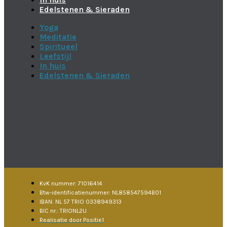
Edelstenen & Sieraden
Yoga
Meditatie
Spiritueel
Leefstijl
In huis
Edelstenen & Sieraden
KvK nummer: 71016414
Btw-identificatienummer: NL858547594B01
IBAN: NL 57 TRIO 0338949313
BIC nr.: TRIONL2U
Realisatie door Positie1