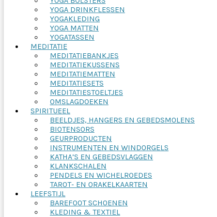
YOGA BOLSTERS
YOGA DRINKFLESSEN
YOGAKLEDING
YOGA MATTEN
YOGATASSEN
MEDITATIE
MEDITATIEBANKJES
MEDITATIEKUSSENS
MEDITATIEMATTEN
MEDITATIESETS
MEDITATIESTOELTJES
OMSLAGDOEKEN
SPIRITUEEL
BEELDJES, HANGERS EN GEBEDSMOLENS
BIOTENSORS
GEURPRODUCTEN
INSTRUMENTEN EN WINDORGELS
KATHA’S EN GEBEDSVLAGGEN
KLANKSCHALEN
PENDELS EN WICHELROEDES
TAROT- EN ORAKELKAARTEN
LEEFSTIJL
BAREFOOT SCHOENEN
KLEDING & TEXTIEL