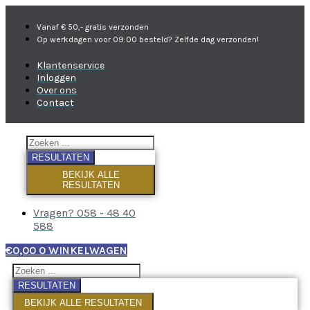
Vanaf € 50,- gratis verzonden
Op werkdagen voor 09:00 besteld? Zelfde dag verzonden!
Klantenservice
Inloggen
Over ons
Contact
RESULTATEN
BEKIJK ALLE
RESULTATEN
Vragen? 058 - 48 40
588
€
0,00
0
WINKELWAGEN
RESULTATEN
BEKIJK ALLE RESULTATEN