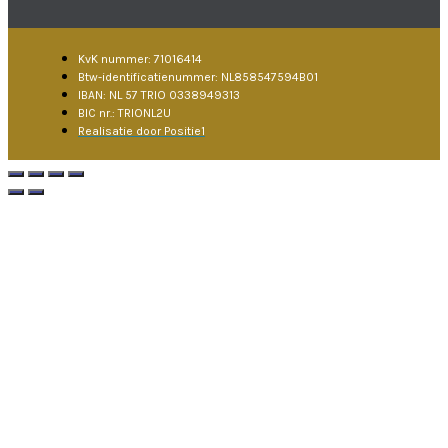
KvK nummer: 71016414
Btw-identificatienummer: NL858547594B01
IBAN: NL 57 TRIO 0338949313
BIC nr.: TRIONL2U
Realisatie door Positie1