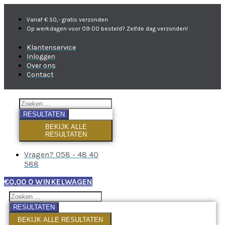
Vanaf € 50,- gratis verzonden
Op werkdagen voor 09:00 besteld? Zelfde dag verzonden!
Klantenservice
Inloggen
Over ons
Contact
RESULTATEN
BEKIJK ALLE
RESULTATEN
Vragen? 058 - 48 40
588
€
0,00
0
WINKELWAGEN
RESULTATEN
BEKIJK ALLE RESULTATEN