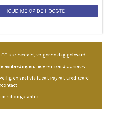
HOUD ME OP DE HOOGTE
3:00 uur besteld, volgende dag geleverd
le aanbiedingen, iedere maand opnieuw
veilig en snel via iDeal, PayPal, Creditcard
kcontact
en retourgarantie