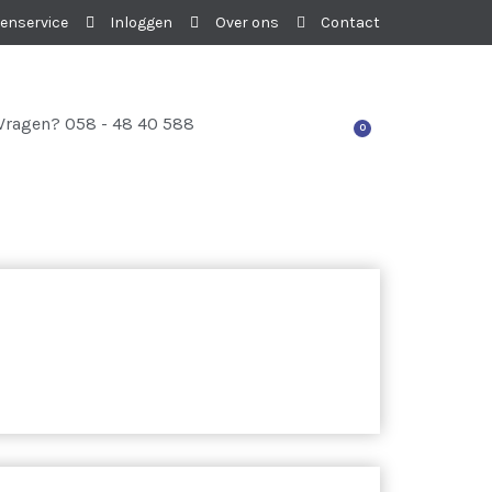
enservice
Inloggen
Over ons
Contact
Vragen? 058 - 48 40 588
0