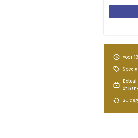
Voor 1
Specia
Betaal 
of Ban
30 dag