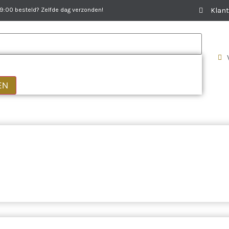
:00 besteld? Zelfde dag verzonden!
Klant
EN