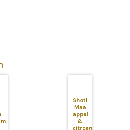
n
a
Shoti
Maa
e
appel
em
&
s
citroen