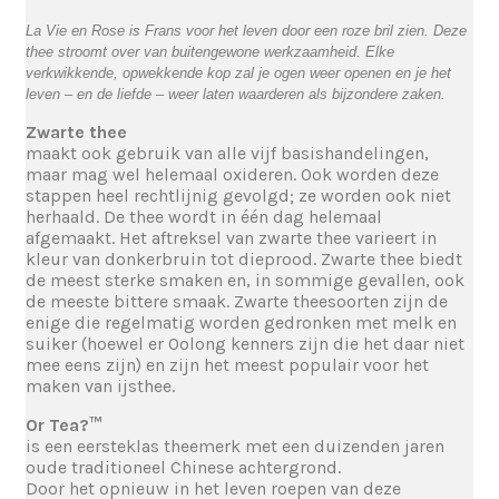
La Vie en Rose is Frans voor het leven door een roze bril zien. Deze
thee stroomt over van buitengewone werkzaamheid. Elke
verkwikkende, opwekkende kop zal je ogen weer openen en je het
leven – en de liefde – weer laten waarderen als bijzondere zaken.
Zwarte thee
maakt ook gebruik van alle vijf basishandelingen,
maar mag wel helemaal oxideren. Ook worden deze
stappen heel rechtlijnig gevolgd; ze worden ook niet
herhaald. De thee wordt in één dag helemaal
afgemaakt. Het aftreksel van zwarte thee varieert in
kleur van donkerbruin tot dieprood. Zwarte thee biedt
de meest sterke smaken en, in sommige gevallen, ook
de meeste bittere smaak. Zwarte theesoorten zijn de
enige die regelmatig worden gedronken met melk en
suiker (hoewel er Oolong kenners zijn die het daar niet
mee eens zijn) en zijn het meest populair voor het
maken van ijsthee.
Or Tea?™
is een eersteklas theemerk met een duizenden jaren
oude traditioneel Chinese achtergrond.
Door het opnieuw in het leven roepen van deze