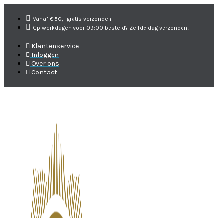
Vanaf € 50,- gratis verzonden
Op werkdagen voor 09:00 besteld? Zelfde dag verzonden!
Klantenservice
Inloggen
Over ons
Contact