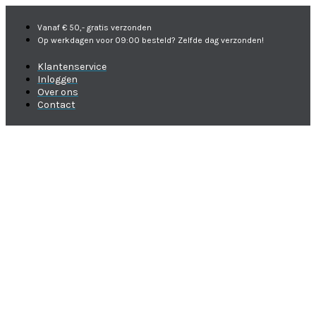
Vanaf € 50,- gratis verzonden
Op werkdagen voor 09:00 besteld? Zelfde dag verzonden!
Klantenservice
Inloggen
Over ons
Contact