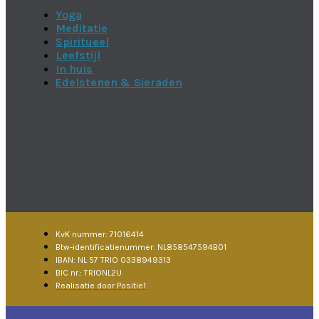
Yoga
Meditatie
Spiritueel
Leefstijl
In huis
Edelstenen & Sieraden
KvK nummer: 71016414
Btw-identificatienummer: NL858547594B01
IBAN: NL 57 TRIO 0338949313
BIC nr.: TRIONL2U
Realisatie door Positie1