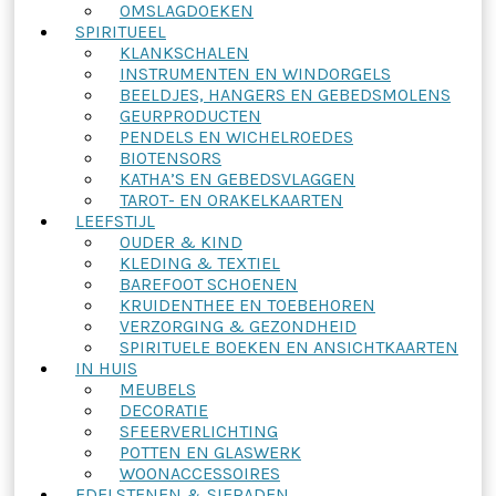
OMSLAGDOEKEN
SPIRITUEEL
KLANKSCHALEN
INSTRUMENTEN EN WINDORGELS
BEELDJES, HANGERS EN GEBEDSMOLENS
GEURPRODUCTEN
PENDELS EN WICHELROEDES
BIOTENSORS
KATHA’S EN GEBEDSVLAGGEN
TAROT- EN ORAKELKAARTEN
LEEFSTIJL
OUDER & KIND
KLEDING & TEXTIEL
BAREFOOT SCHOENEN
KRUIDENTHEE EN TOEBEHOREN
VERZORGING & GEZONDHEID
SPIRITUELE BOEKEN EN ANSICHTKAARTEN
IN HUIS
MEUBELS
DECORATIE
SFEERVERLICHTING
POTTEN EN GLASWERK
WOONACCESSOIRES
EDELSTENEN & SIERADEN