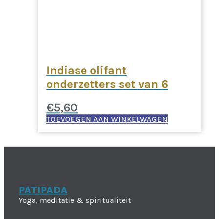
Indiase olifant
onderzetters set van 6
€
5,60
TOEVOEGEN AAN WINKELWAGEN
PATIPADA
Yoga, meditatie & spiritualiteit