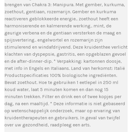
brengen van Chakra 3: Manipura. Met gember, kurkuma,
zoethout, gentiaan, rozemarijn. Gember en kurkuma
reactiveren geblokkeerde energie.. zoethout heeft een
harmoniserende en kalmerende werking.. mint, de
geurige verbena en de gentiaan versterken de maag en
spijsvertering.. engelwortel en rozemarijn zijn
stimulerend en windafdrijvend. Deze kruidenthee verlicht
klachten van dyspepsie, gastritis, een opgeblazen gevoel
en de after-dinner-dip. * Verpakking: kartonnen doosje,
met info in Engels en Italiaans. Land van herkomst: Italië
Productspecificaties 100% biologische ingrediënten.
Bevat zoethout. Hoe te gebruiken 1 eetlepel in 250 ml
koud water, laat 5 minuten komen en dan nog 15
minuten trekken. Filter en drink een of twee kopjes per
dag, na een maaltijd. * Deze informatie is niet gebaseerd
op wetenschappelijk onderzoek, maar op ervaring van
kruidentherapeuten en gebruikers. In geval van twijfel
over uw gezondheid, raadpleeg een arts.