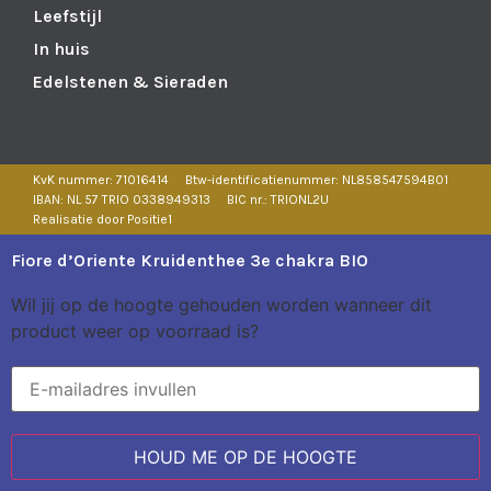
Leefstijl
In huis
Edelstenen & Sieraden
KvK nummer: 71016414
Btw-identificatienummer: NL858547594B01
IBAN: NL 57 TRIO 0338949313
BIC nr.: TRIONL2U
Realisatie door Positie1
Fiore d’Oriente Kruidenthee 3e chakra BIO
Wil jij op de hoogte gehouden worden wanneer dit
product weer op voorraad is?
HOUD ME OP DE HOOGTE