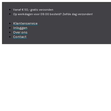
Vanaf € 50,- gratis verzonden
Op werkdagen voor 09:00 besteld? Zelfde dag verzonden!
Klantenservice
Inloggen
Over ons
Contact