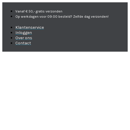
Vanaf € 50,- gratis verzonden
Op werkdagen voor 09:00 besteld? Zelfde dag verzonden!
Klantenservice
Inloggen
Over ons
Contact