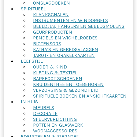
OMSLAGDOEKEN
SPIRITUEEL
KLANKSCHALEN
INSTRUMENTEN EN WINDORGELS
BEELDJES, HANGERS EN GEBEDSMOLENS
GEURPRODUCTEN
PENDELS EN WICHELROEDES
BIOTENSORS
KATHA’S EN GEBEDSVLAGGEN
TAROT- EN ORAKELKAARTEN
LEEFSTIJL
OUDER & KIND
KLEDING & TEXTIEL
BAREFOOT SCHOENEN
KRUIDENTHEE EN TOEBEHOREN
VERZORGING & GEZONDHEID
SPIRITUELE BOEKEN EN ANSICHTKAARTEN
IN HUIS
MEUBELS
DECORATIE
SFEERVERLICHTING
POTTEN EN GLASWERK
WOONACCESSOIRES
EDELSTENEN & SIERADEN