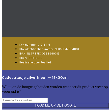
KvK nummer: 71016414
Btw-identificatienummer: NL858547594B01
IBAN: NL 57 TRIO 0338949313
BIC nr.: TRIONL2U
Realisatie door Positie1
Cadeautasje zilverkleur — 15x20cm
Wil jij op de hoogte gehouden worden wanneer dit product weer op
voorraad is?
HOUD ME OP DE HOOGTE