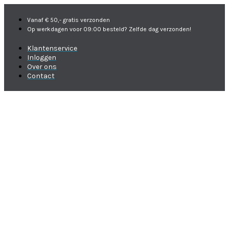
Vanaf € 50,- gratis verzonden
Op werkdagen voor 09:00 besteld? Zelfde dag verzonden!
Klantenservice
Inloggen
Over ons
Contact