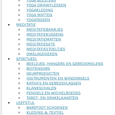
YOGA BOLSTERS
YOGA DRINKFLESSEN
YOGAKLEDING
YOGA MATTEN
YOGATASSEN
MEDITATIE
MEDITATIEBANKJES
MEDITATIEKUSSENS
MEDITATIEMATTEN
MEDITATIESETS
MEDITATIESTOELTJES
OMSLAGDOEKEN
SPIRITUEEL
BEELDJES, HANGERS EN GEBEDSMOLENS
BIOTENSORS
GEURPRODUCTEN
INSTRUMENTEN EN WINDORGELS
KATHA’S EN GEBEDSVLAGGEN
KLANKSCHALEN
PENDELS EN WICHELROEDES
TAROT- EN ORAKELKAARTEN
LEEFSTIJL
BAREFOOT SCHOENEN
KLEDING & TEXTIEL