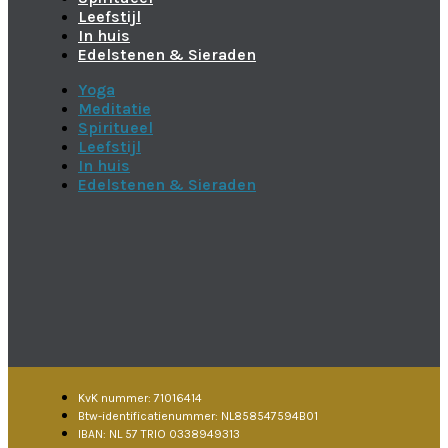
Leefstijl
In huis
Edelstenen & Sieraden
Yoga
Meditatie
Spiritueel
Leefstijl
In huis
Edelstenen & Sieraden
KvK nummer: 71016414
Btw-identificatienummer: NL858547594B01
IBAN: NL 57 TRIO 0338949313