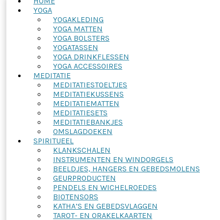
HOME
YOGA
YOGAKLEDING
YOGA MATTEN
YOGA BOLSTERS
YOGATASSEN
YOGA DRINKFLESSEN
YOGA ACCESSOIRES
MEDITATIE
MEDITATIESTOELTJES
MEDITATIEKUSSENS
MEDITATIEMATTEN
MEDITATIESETS
MEDITATIEBANKJES
OMSLAGDOEKEN
SPIRITUEEL
KLANKSCHALEN
INSTRUMENTEN EN WINDORGELS
BEELDJES, HANGERS EN GEBEDSMOLENS
GEURPRODUCTEN
PENDELS EN WICHELROEDES
BIOTENSORS
KATHA’S EN GEBEDSVLAGGEN
TAROT- EN ORAKELKAARTEN