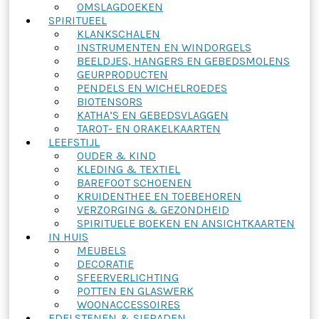
OMSLAGDOEKEN
SPIRITUEEL
KLANKSCHALEN
INSTRUMENTEN EN WINDORGELS
BEELDJES, HANGERS EN GEBEDSMOLENS
GEURPRODUCTEN
PENDELS EN WICHELROEDES
BIOTENSORS
KATHA’S EN GEBEDSVLAGGEN
TAROT- EN ORAKELKAARTEN
LEEFSTIJL
OUDER & KIND
KLEDING & TEXTIEL
BAREFOOT SCHOENEN
KRUIDENTHEE EN TOEBEHOREN
VERZORGING & GEZONDHEID
SPIRITUELE BOEKEN EN ANSICHTKAARTEN
IN HUIS
MEUBELS
DECORATIE
SFEERVERLICHTING
POTTEN EN GLASWERK
WOONACCESSOIRES
EDELSTENEN & SIERADEN