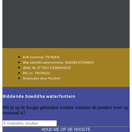
KvK nummer: 71016414
Btw-identificatienummer: NL858547594B01
IBAN: NL 57 TRIO 0338949313
BIC nr.: TRIONL2U
Realisatie door Positie1
Biddende boeddha waterfontein
Wil jij op de hoogte gehouden worden wanneer dit product weer op
voorraad is?
HOUD ME OP DE HOOGTE