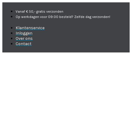
Vanaf € 50,- gratis verzonden
Op werkdagen voor 09:00 besteld? Zelfde dag verzonden!
Klantenservice
Inloggen
Over ons
Contact