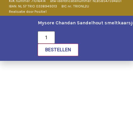
KvK nummer: 71016414
Btw-identificatienummer: NL858547594B01
IBAN: NL 57 TRIO 0338949313
BIC nr.: TRIONL2U
Realisatie door Positie1
Mysore Chandan Sandelhout smeltkaarsj
BESTELLEN