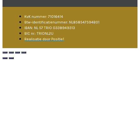
KvK nummer: 71016414
Btw-identificatienummer: NL858547594B01
IBAN: NL 57 TRIO 0338949313
BIC nr.: TRIONL2U
Realisatie door Positie1