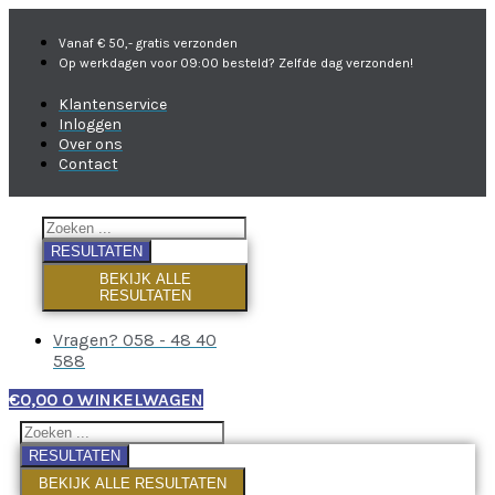
Vanaf € 50,- gratis verzonden
Op werkdagen voor 09:00 besteld? Zelfde dag verzonden!
Klantenservice
Inloggen
Over ons
Contact
RESULTATEN
BEKIJK ALLE
RESULTATEN
Vragen? 058 - 48 40
588
€
0,00
0
WINKELWAGEN
RESULTATEN
BEKIJK ALLE RESULTATEN