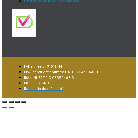
Edelstenen & Sieraden
KvK nummer: 71016414
Btw-identificatienummer: NL858547594B01
IBAN: NL 57 TRIO 0338949313
BIC nr.: TRIONL2U
Realisatie door Positie1