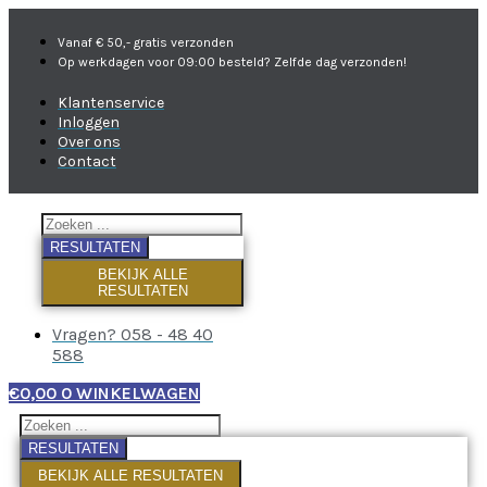
Vanaf € 50,- gratis verzonden
Op werkdagen voor 09:00 besteld? Zelfde dag verzonden!
Klantenservice
Inloggen
Over ons
Contact
RESULTATEN
BEKIJK ALLE
RESULTATEN
Vragen? 058 - 48 40
588
€
0,00
0
WINKELWAGEN
RESULTATEN
BEKIJK ALLE RESULTATEN