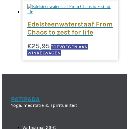
Edelsteenwaterstaaf From
Chaos to zest for life
€
25,95
TOEVOEGEN AAN
WINKELWAGEN
PATIPADA
Yoga, meditatie & spiritualiteit
Voltastraat 23-C