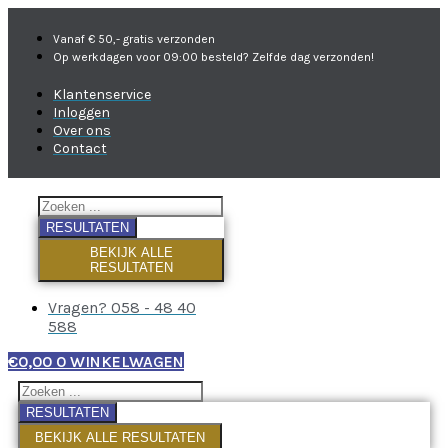
Vanaf € 50,- gratis verzonden
Op werkdagen voor 09:00 besteld? Zelfde dag verzonden!
Klantenservice
Inloggen
Over ons
Contact
RESULTATEN
BEKIJK ALLE
RESULTATEN
Vragen? 058 - 48 40
588
€
0,00
0
WINKELWAGEN
RESULTATEN
BEKIJK ALLE RESULTATEN