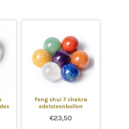
n
Feng shui 7 chakra
 des
edelsteenbollen
€
23,50