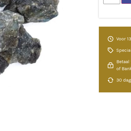
Voor 1
Specia
Betaal 
of Ban
30 dag