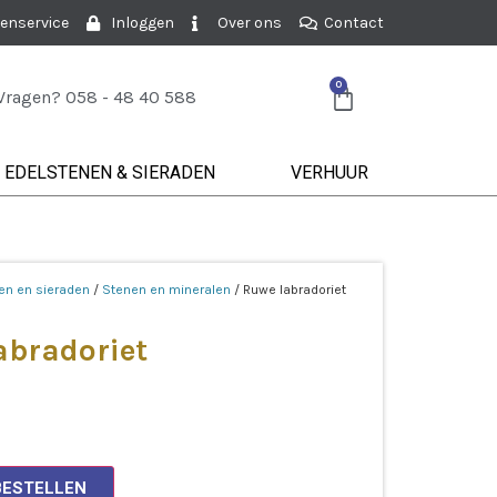
enservice
Inloggen
Over ons
Contact
0
Vragen? 058 - 48 40 588
EDELSTENEN & SIERADEN
VERHUUR
en en sieraden
/
Stenen en mineralen
/ Ruwe labradoriet
abradoriet
BESTELLEN