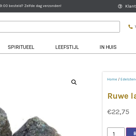
:00 besteld? Zelfde dag verzonden!
Klant
SPIRITUEEL
LEEFSTIJL
IN HUIS
Home
/
Edelsten
Ruwe l
€
22,75