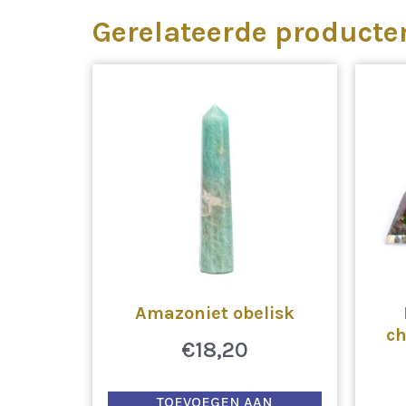
Gerelateerde producte
Amazoniet obelisk
ch
€
18,20
TOEVOEGEN AAN