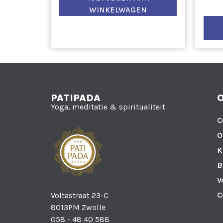
WINKELWAGEN
PATIPADA
Yoga, meditatie & spiritualiteit
C
O
K
B
V
C
Voltastraat 23-C
8013PM Zwolle
058 - 48 40 588