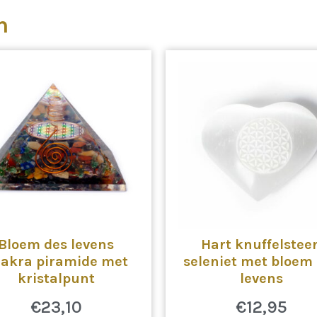
n
Bloem des levens
Hart knuffelstee
akra piramide met
seleniet met bloem
kristalpunt
levens
€
23,10
€
12,95