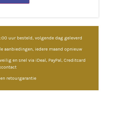
3:00 uur besteld, volgende dag geleverd
le aanbiedingen, iedere maand opnieuw
veilig en snel via iDeal, PayPal, Creditcard
kcontact
en retourgarantie