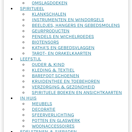
OMSLAGDOEKEN
SPIRITUEEL
KLANKSCHALEN
INSTRUMENTEN EN WINDORGELS
BEELDJES, HANGERS EN GEBEDSMOLENS
GEURPRODUCTEN
PENDELS EN WICHELROEDES
BIOTENSORS
KATHA’S EN GEBEDSVLAGGEN
TAROT- EN ORAKELKAARTEN
LEEFSTIJL
OUDER & KIND
KLEDING & TEXTIEL
BAREFOOT SCHOENEN
KRUIDENTHEE EN TOEBEHOREN
VERZORGING & GEZONDHEID
SPIRITUELE BOEKEN EN ANSICHTKAARTEN
IN HUIS
MEUBELS
DECORATIE
SFEERVERLICHTING
POTTEN EN GLASWERK
WOONACCESSOIRES
EDELSTENEN & SIERADEN