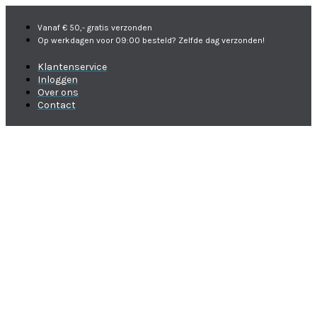
Vanaf € 50,- gratis verzonden
Op werkdagen voor 09:00 besteld? Zelfde dag verzonden!
Klantenservice
Inloggen
Over ons
Contact