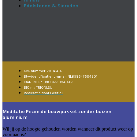
Edelstenen & Sieraden
KvK nummer: 71016414
Btw-identificatienummer: NL858547594B01
IBAN: NL 57 TRIO 0338949313
BIC nr.: TRIONL2U
Realisatie door Positie1
Meditatie Piramide bouwpakket zonder buizen
aluminium
Wil jij op de hoogte gehouden worden wanneer dit product weer op
voorraad is?