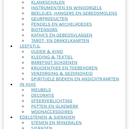
KLANKSCHALEN
INSTRUMENTEN EN WINDORGELS
BEELDJES, HANGERS EN GEBEDSMOLENS
GEURPRODUCTEN
PENDELS EN WICHELROEDES
BIOTENSORS
KATHA’S EN GEBEDSVLAGGEN
TAROT- EN ORAKELKAARTEN
LEEFSTIJL
OUDER & KIND
KLEDING & TEXTIEL
BAREFOOT SCHOENEN
KRUIDENTHEE EN TOEBEHOREN
VERZORGING & GEZONDHEID
SPIRITUELE BOEKEN EN ANSICHTKAARTEN
IN HUIS
MEUBELS
DECORATIE
SFEERVERLICHTING
POTTEN EN GLASWERK
WOONACCESSOIRES
EDELSTENEN & SIERADEN
STENEN EN MINERALEN
SIERADEN