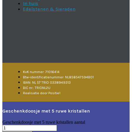
In huis
Edelstenen & Sieraden
KvK nummer: 71016414
Btw-identificatienummer: NL858547594B01
IBAN: NL 57 TRIO 0338949313
BIC nr.: TRIONL2U
Realisatie door Positie1
Geschenkdoosje met 5 ruwe kristallen
Geschenkdoosje met 5 ruwe kristallen aantal