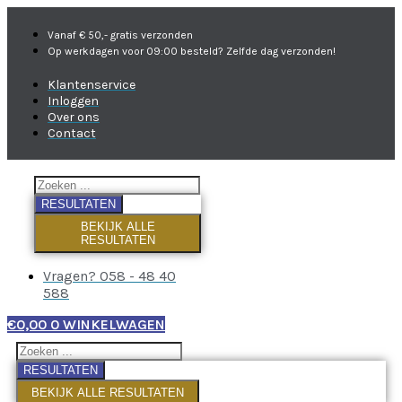
Vanaf € 50,- gratis verzonden
Op werkdagen voor 09:00 besteld? Zelfde dag verzonden!
Klantenservice
Inloggen
Over ons
Contact
RESULTATEN
BEKIJK ALLE
RESULTATEN
Vragen? 058 - 48 40
588
€
0,00
0
WINKELWAGEN
RESULTATEN
BEKIJK ALLE RESULTATEN