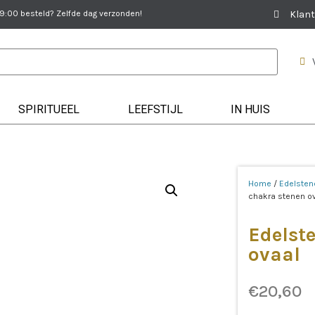
:00 besteld? Zelfde dag verzonden!
Klant
SPIRITUEEL
LEEFSTIJL
IN HUIS
Home
/
Edelsten
chakra stenen o
Edelst
ovaal
€
20,60