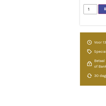
Voor 1
Specia
Betaal 
of Ban
30 dag