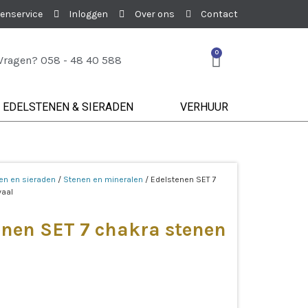
enservice
Inloggen
Over ons
Contact
0
Vragen? 058 - 48 40 588
EDELSTENEN & SIERADEN
VERHUUR
en en sieraden
/
Stenen en mineralen
/ Edelstenen SET 7
vaal
enen SET 7 chakra stenen