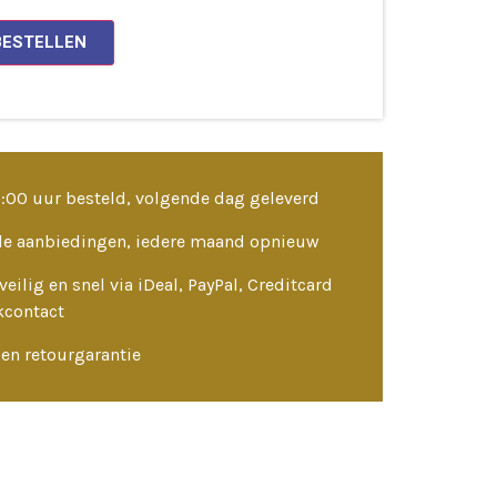
BESTELLEN
3:00 uur besteld, volgende dag geleverd
le aanbiedingen, iedere maand opnieuw
veilig en snel via iDeal, PayPal, Creditcard
kcontact
en retourgarantie