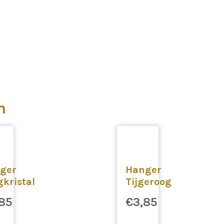
n
ger
Hanger
gkristal
Tijgeroog
,85
€
3,85