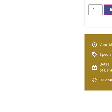
Voor 1
Specia
Betaal 
of Ban
30 dag