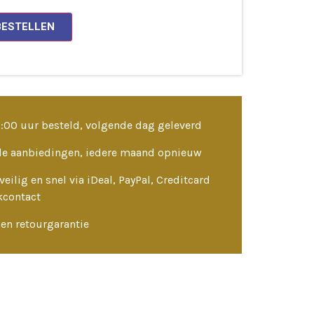
BESTELLEN
3:00 uur besteld, volgende dag geleverd
le aanbiedingen, iedere maand opnieuw
veilig en snel via iDeal, PayPal, Creditcard
kcontact
en retourgarantie