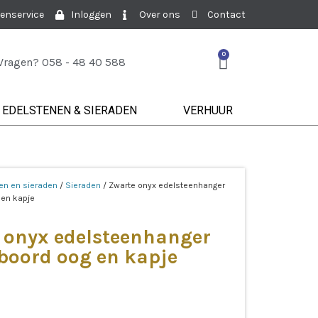
enservice
Inloggen
Over ons
Contact
0
Vragen? 058 - 48 40 588
EDELSTENEN & SIERADEN
VERHUUR
en en sieraden
/
Sieraden
/ Zwarte onyx edelsteenhanger
 en kapje
 onyx edelsteenhanger
boord oog en kapje