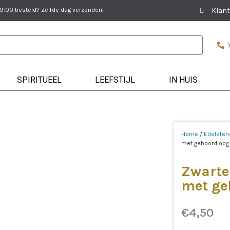
:00 besteld? Zelfde dag verzonden!
Klant
SPIRITUEEL
LEEFSTIJL
IN HUIS
Home
/
Edelsten
met geboord oog
Zwarte
met ge
€
4,50