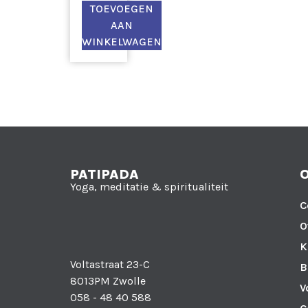
TOEVOEGEN
AAN
WINKELWAGEN
PATIPADA
Yoga, meditatie & spiritualiteit
C
O
K
Voltastraat 23-C
B
8013PM Zwolle
V
058 - 48 40 588