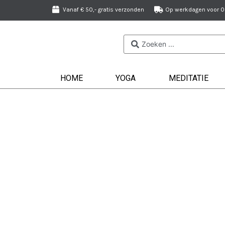
Vanaf € 50,- gratis verzonden
Op werkdagen voor 09
HOME
YOGA
MEDITATIE