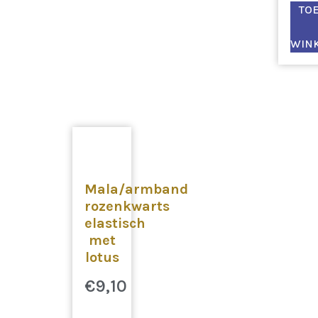
TO
WIN
Mala/armband
rozenkwarts
elastisch
met
lotus
€
9,10