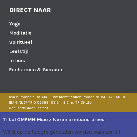
DIRECT NAAR
Yoga
Meditatie
Spiritueel
Leefstijl
In huis
Edelstenen & Sieraden
KvK nummer: 71016414
Btw-identificatienummer: NL858547594B01
IBAN: NL 57 TRIO 0338949313
BIC nr.: TRIONL2U
Realisatie door Positie1
Tribal OMPMH Miao zilveren armband breed
Wil jij op de hoogte gehouden worden wanneer dit