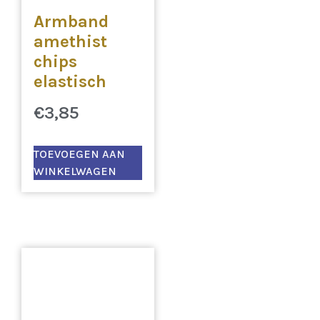
Armband
amethist
chips
elastisch
€
3,85
TOEVOEGEN AAN
WINKELWAGEN