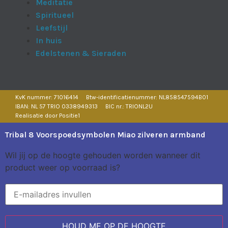
Meditatie
Spiritueel
Leefstijl
In huis
Edelstenen & Sieraden
KvK nummer: 71016414
Btw-identificatienummer: NL858547594B01
IBAN: NL 57 TRIO 0338949313
BIC nr.: TRIONL2U
Realisatie door Positie1
Tribal 8 Voorspoedsymbolen Miao zilveren armband
Wil jij op de hoogte gehouden worden wanneer dit
product weer op voorraad is?
HOUD ME OP DE HOOGTE