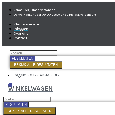
Vanaf € 50,- gratis verzonden
Op werkdagen voor 09:00 besteld? Zelfde dag verzonden!
Klantenservice
Inloggen
Over ons
Contact
RESULTATEN
BEKIJK ALLE RESULTATEN
Vragen? 058 - 48 40 588
0
WINKELWAGEN
RESULTATEN
BEKIJK ALLE RESULTATEN