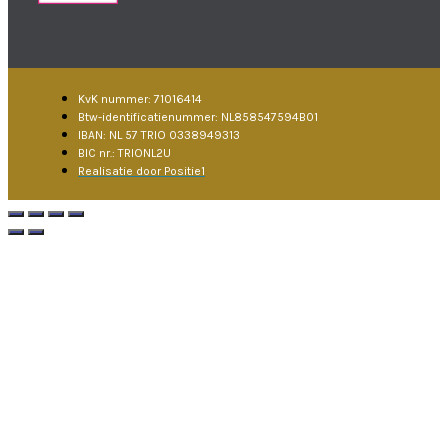
KvK nummer: 71016414
Btw-identificatienummer: NL858547594B01
IBAN: NL 57 TRIO 0338949313
BIC nr.: TRIONL2U
Realisatie door Positie1