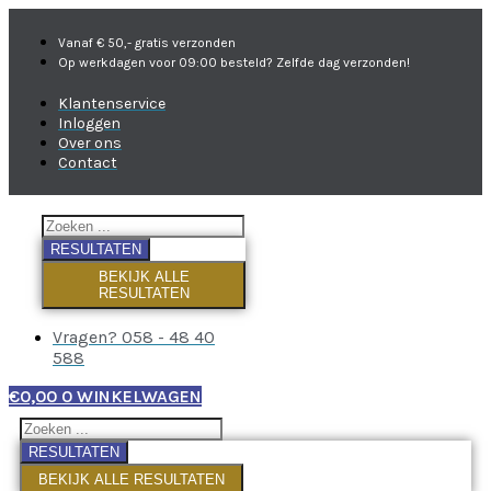
Vanaf € 50,- gratis verzonden
Op werkdagen voor 09:00 besteld? Zelfde dag verzonden!
Klantenservice
Inloggen
Over ons
Contact
RESULTATEN
BEKIJK ALLE
RESULTATEN
Vragen? 058 - 48 40
588
€
0,00
0
WINKELWAGEN
RESULTATEN
BEKIJK ALLE RESULTATEN