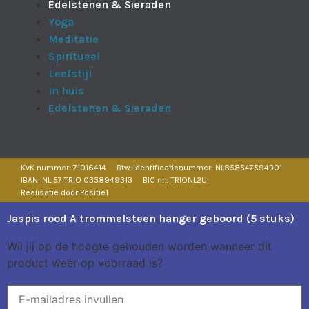
Edelstenen & Sieraden
Yoga
Meditatie
Spiritueel
Leefstijl
In huis
Edelstenen & Sieraden
KvK nummer: 71016414
Btw-identificatienummer: NL858547594B01
IBAN: NL 57 TRIO 0338949313
BIC nr.: TRIONL2U
Realisatie door Positie1
Jaspis rood A trommelsteen hanger geboord (5 stuks)
Wil jij op de hoogte gehouden worden wanneer dit
product weer op voorraad is?