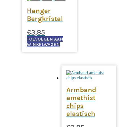
Hanger
Bergkristal
€
3,85
TOEVOEGEN AAN
WINKELWAGEN
Armband
amethist
chips
elastisch