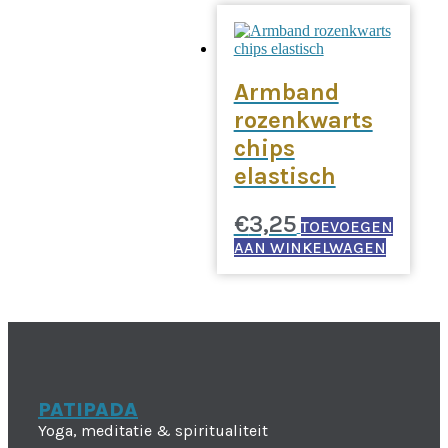
Armband
rozenkwarts
chips
elastisch
€
3,25
TOEVOEGEN
AAN WINKELWAGEN
PATIPADA
Yoga, meditatie & spiritualiteit