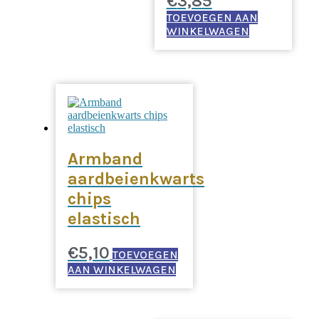
€
3,85
TOEVOEGEN AAN
WINKELWAGEN
Armband
aardbeienkwarts
chips
elastisch
€
5,10
TOEVOEGEN
AAN WINKELWAGEN