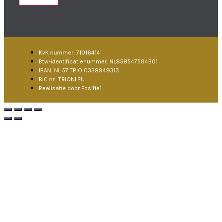
KvK nummer: 71016414
Btw-identificatienummer: NL858547594B01
IBAN: NL 57 TRIO 0338949313
BIC nr.: TRIONL2U
Realisatie door Positie1