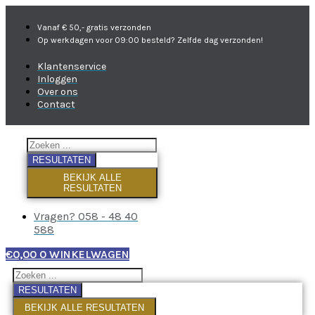
Vanaf € 50,- gratis verzonden
Op werkdagen voor 09:00 besteld? Zelfde dag verzonden!
Klantenservice
Inloggen
Over ons
Contact
RESULTATEN
BEKIJK ALLE
RESULTATEN
Vragen? 058 - 48 40
588
€
0,00
0
WINKELWAGEN
RESULTATEN
BEKIJK ALLE RESULTATEN