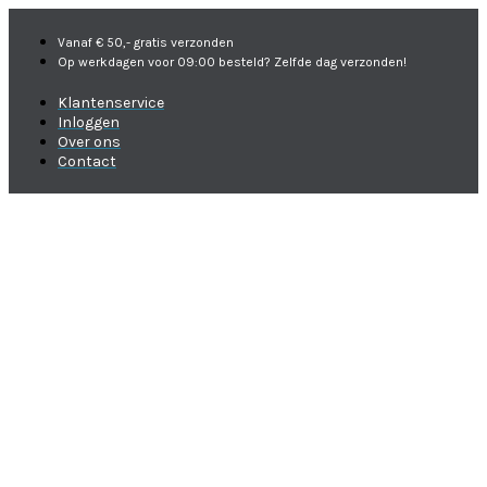
Vanaf € 50,- gratis verzonden
Op werkdagen voor 09:00 besteld? Zelfde dag verzonden!
Klantenservice
Inloggen
Over ons
Contact