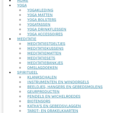
HOME
YOGA
YOGAKLEDING
YOGA MATTEN
YOGA BOLSTERS
YOGATASSEN
YOGA DRINKFLESSEN
YOGA ACCESSOIRES
MEDITATIE
MEDITATIESTOELTJES
MEDITATIEKUSSENS
MEDITATIEMATTEN
MEDITATIESETS
MEDITATIEBANKJES
OMSLAGDOEKEN
SPIRITUEEL
KLANKSCHALEN
INSTRUMENTEN EN WINDORGELS
BEELDJES, HANGERS EN GEBEDSMOLENS
GEURPRODUCTEN
PENDELS EN WICHELROEDES
BIOTENSORS
KATHA’S EN GEBEDSVLAGGEN
TAROT- EN ORAKELKAARTEN