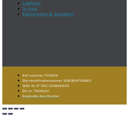
Leefstijl
In huis
Edelstenen & Sieraden
KvK nummer: 71016414
Btw-identificatienummer: NL858547594B01
IBAN: NL 57 TRIO 0338949313
BIC nr.: TRIONL2U
Realisatie door Positie1