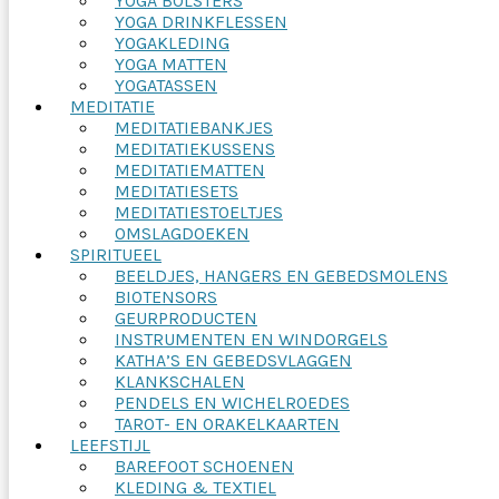
YOGA BOLSTERS
YOGA DRINKFLESSEN
YOGAKLEDING
YOGA MATTEN
YOGATASSEN
MEDITATIE
MEDITATIEBANKJES
MEDITATIEKUSSENS
MEDITATIEMATTEN
MEDITATIESETS
MEDITATIESTOELTJES
OMSLAGDOEKEN
SPIRITUEEL
BEELDJES, HANGERS EN GEBEDSMOLENS
BIOTENSORS
GEURPRODUCTEN
INSTRUMENTEN EN WINDORGELS
KATHA’S EN GEBEDSVLAGGEN
KLANKSCHALEN
PENDELS EN WICHELROEDES
TAROT- EN ORAKELKAARTEN
LEEFSTIJL
BAREFOOT SCHOENEN
KLEDING & TEXTIEL