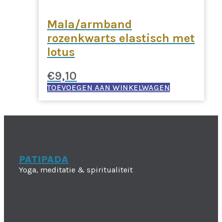
Mala/armband
rozenkwarts elastisch met
lotus
€
9,10
TOEVOEGEN AAN WINKELWAGEN
PATIPADA
Yoga, meditatie & spiritualiteit