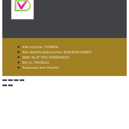
KvK nummer: 71016414
Btw-identificatienummer: NL858547594B01
IBAN: NL 57 TRIO 0338949313
BIC nr.: TRIONL2U
Realisatie door Positie1