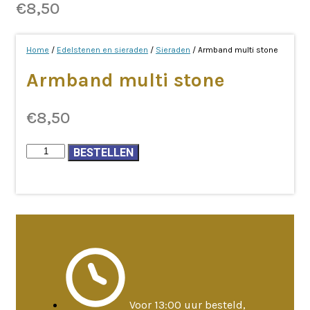
€
8,50
Home
/
Edelstenen en sieraden
/
Sieraden
/ Armband multi stone
Armband multi stone
€
8,50
Armband
BESTELLEN
multi
stone
aantal
Voor 13:00 uur besteld,