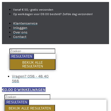
Vanaf € 50,- gratis verzonden
Op werkdagen voor 09:00 besteld? Zelfde dag verzonden!
Klantenservice
Inloggen
Over ons
Contact
RESULTATEN
BEKIJK ALLE
RESULTATEN
Vragen? 058 - 48 40
588
€
0,00
0
WINKELWAGEN
RESULTATEN
BEKIJK ALLE RESULTATEN