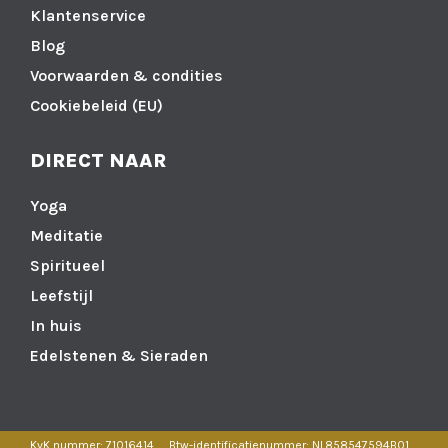
Klantenservice
Blog
Voorwaarden & condities
Cookiebeleid (EU)
DIRECT NAAR
Yoga
Meditatie
Spiritueel
Leefstijl
In huis
Edelstenen & Sieraden
KvK nummer: 71016414
Btw-identificatienummer: NL858547594B01