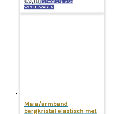
€
9,10
TOEVOEGEN AAN
WINKELWAGEN
Mala/armband
bergkristal elastisch met