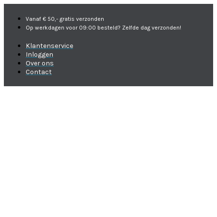
Vanaf € 50,- gratis verzonden
Op werkdagen voor 09:00 besteld? Zelfde dag verzonden!
Klantenservice
Inloggen
Over ons
Contact