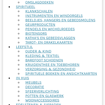
OMSLAGDOEKEN
SPIRITUEEL
KLANKSCHALEN
INSTRUMENTEN EN WINDORGELS
BEELDJES, HANGERS EN GEBEDSMOLENS
GEURPRODUCTEN
PENDELS EN WICHELROEDES
BIOTENSORS
KATHA’S EN GEBEDSVLAGGEN
TAROT- EN ORAKELKAARTEN
LEEFSTIJL
OUDER & KIND
KLEDING & TEXTIEL
BAREFOOT SCHOENEN
KRUIDENTHEE EN TOEBEHOREN
VERZORGING & GEZONDHEID
SPIRITUELE BOEKEN EN ANSICHTKAARTEN
IN HUIS
MEUBELS
DECORATIE
SFEERVERLICHTING
POTTEN EN GLASWERK
WOONACCESSOIRES
EDELSTENEN & SIERADEN