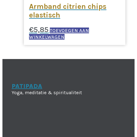
Armband citrien chips
elastisch
€
5,85
TOEVOEGEN AAN
WINKELWAGEN
PATIPADA
Yoga, meditatie & spiritualiteit