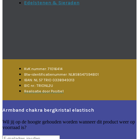
Edelstenen & Sieraden
KvK nummer: 71016414
Btw-identificatienummer: NL858547594B01
IBAN: NL 57 TRIO 0338949313
BIC nr.: TRIONL2U
Realisatie door Positie1
Armband chakra bergkristal elastisch
Wil jij op de hoogte gehouden worden wanneer dit product weer op
voorraad is?