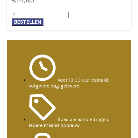
€
14,85
Armband
bloem
BESTELLEN
des
levens
met
amethist
aantal
Voor 13:00 uur besteld,
volgende dag geleverd
Speciale aanbiedingen,
iedere maand opnieuw