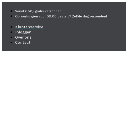
Vanaf € 50,- gratis verzonden
Op werkdagen voor 09:00 besteld? Zelfde dag verzonden!
Klantenservice
Inloggen
Over ons
Contact