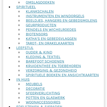
OMSLAGDOEKEN
SPIRITUEEL
KLANKSCHALEN
INSTRUMENTEN EN WINDORGELS
BEELDJES, HANGERS EN GEBEDSMOLENS
GEURPRODUCTEN
PENDELS EN WICHELROEDES
BIOTENSORS
KATHA’S EN GEBEDSVLAGGEN
TAROT- EN ORAKELKAARTEN
LEEFSTIJL
OUDER & KIND
KLEDING & TEXTIEL
BAREFOOT SCHOENEN
KRUIDENTHEE EN TOEBEHOREN
VERZORGING & GEZONDHEID
SPIRITUELE BOEKEN EN ANSICHTKAARTEN
IN HUIS
MEUBELS
DECORATIE
SFEERVERLICHTING
POTTEN EN GLASWERK
WOONACCESSOIRES
EDELSTENEN & SIERADEN