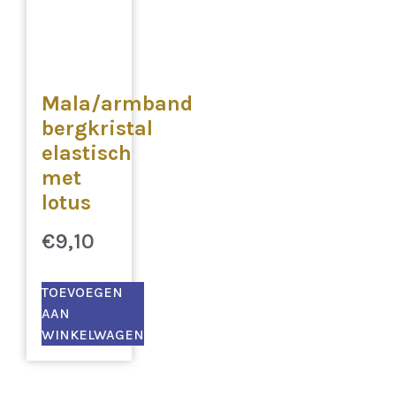
Mala/armband
bergkristal
elastisch
met
lotus
€
9,10
TOEVOEGEN
AAN
WINKELWAGEN