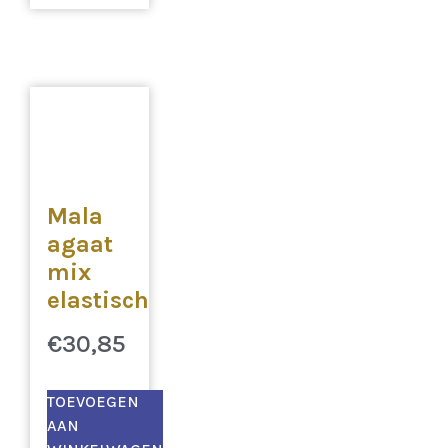
Mala
agaat
mix
elastisch
€
30,85
TOEVOEGEN
AAN