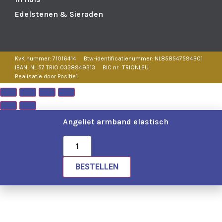
Edelstenen & Sieraden
KvK nummer: 71016414
Btw-identificatienummer: NL858547594B01
IBAN: NL 57 TRIO 0338949313
BIC nr.: TRIONL2U
Realisatie door Positie1
Angeliet armband elastisch
BESTELLEN