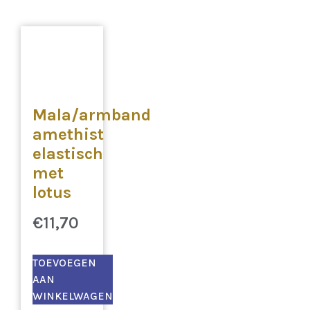
Mala/armband
amethist
elastisch
met
lotus
€
11,70
TOEVOEGEN
AAN
WINKELWAGEN