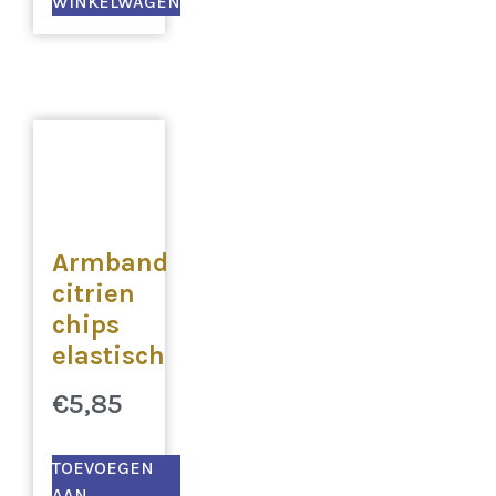
WINKELWAGEN
Armband
citrien
chips
elastisch
€
5,85
TOEVOEGEN
AAN