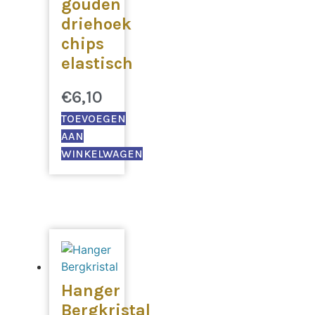
gouden
driehoek
chips
elastisch
€
6,10
TOEVOEGEN
AAN
WINKELWAGEN
Hanger
Bergkristal