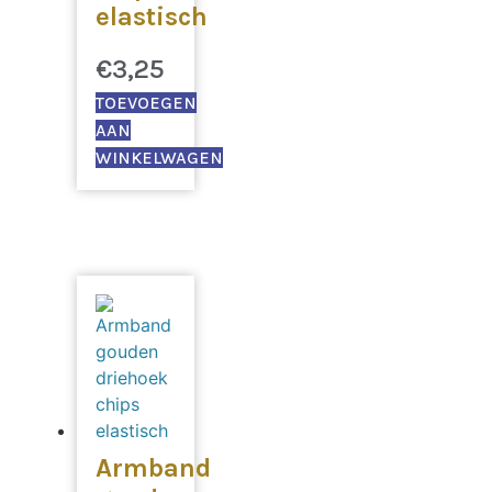
elastisch
€
3,25
TOEVOEGEN
AAN
WINKELWAGEN
Armband