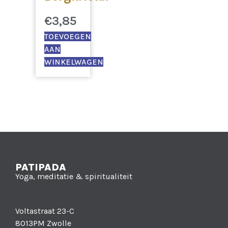
€
3,85
TOEVOEGEN
AAN
WINKELWAGEN
PATIPADA
Yoga, meditatie & spiritualiteit
Voltastraat 23-C
8013PM Zwolle