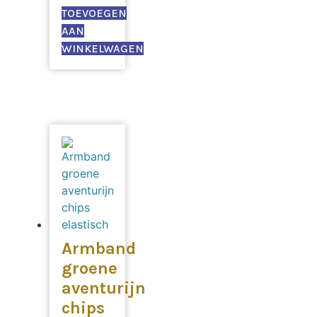
TOEVOEGEN
AAN
WINKELWAGEN
Armband
groene
aventurijn
chips