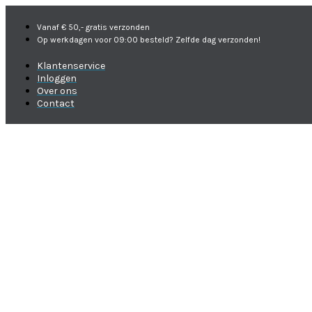
Vanaf € 50,- gratis verzonden
Op werkdagen voor 09:00 besteld? Zelfde dag verzonden!
Klantenservice
Inloggen
Over ons
Contact