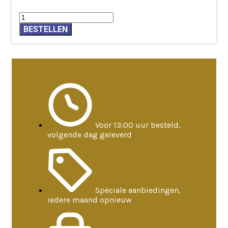
Geurcrème
Jasmijn
BESTELLEN
in
rozenhout
potje
aantal
Voor 13:00 uur besteld,
volgende dag geleverd
Speciale aanbiedingen,
iedere maand opnieuw