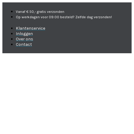
Vanaf € 50,- gratis verzonden
Op werkdagen voor 09:00 besteld? Zelfde dag verzonden!
Klantenservice
Inloggen
Over ons
Contact