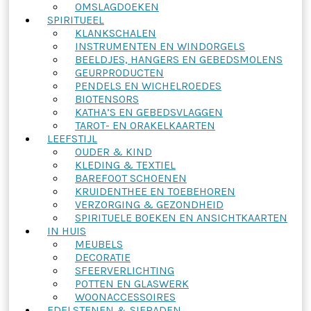
OMSLAGDOEKEN
SPIRITUEEL
KLANKSCHALEN
INSTRUMENTEN EN WINDORGELS
BEELDJES, HANGERS EN GEBEDSMOLENS
GEURPRODUCTEN
PENDELS EN WICHELROEDES
BIOTENSORS
KATHA’S EN GEBEDSVLAGGEN
TAROT- EN ORAKELKAARTEN
LEEFSTIJL
OUDER & KIND
KLEDING & TEXTIEL
BAREFOOT SCHOENEN
KRUIDENTHEE EN TOEBEHOREN
VERZORGING & GEZONDHEID
SPIRITUELE BOEKEN EN ANSICHTKAARTEN
IN HUIS
MEUBELS
DECORATIE
SFEERVERLICHTING
POTTEN EN GLASWERK
WOONACCESSOIRES
EDELSTENEN & SIERADEN