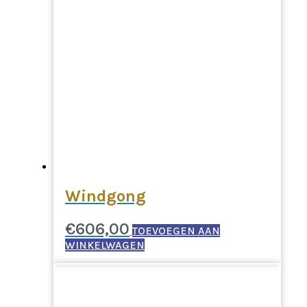
Windgong
€
606,00
TOEVOEGEN AAN
WINKELWAGEN