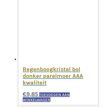
Regenboogkristal bol
donker parelmoer AAA
kwaliteit
€
9,85
TOEVOEGEN AAN
WINKELWAGEN