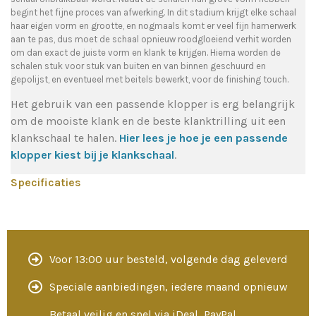
begint het fijne proces van afwerking. In dit stadium krijgt elke schaal
haar eigen vorm en grootte, en nogmaals komt er veel fijn hamerwerk
aan te pas, dus moet de schaal opnieuw roodgloeiend verhit worden
om dan exact de juiste vorm en klank te krijgen. Hierna worden de
schalen stuk voor stuk van buiten en van binnen geschuurd en
gepolijst, en eventueel met beitels bewerkt, voor de finishing touch.
Het gebruik van een passende klopper is erg belangrijk
om de mooiste klank en de beste klanktrilling uit een
klankschaal te halen.
Hier lees je hoe je een passende
klopper kiest bij je klankschaal
.
Specificaties
Voor 13:00 uur besteld, volgende dag geleverd
Speciale aanbiedingen, iedere maand opnieuw
Betaal veilig en snel via iDeal, PayPal,