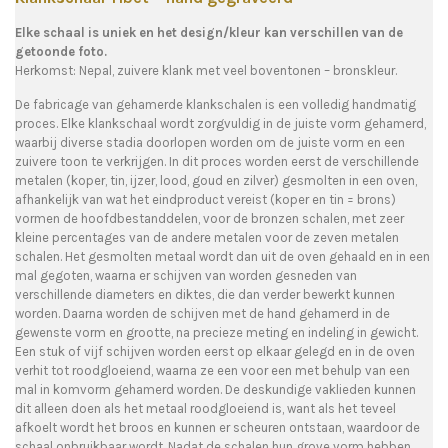
Elke schaal is uniek en het design/kleur kan verschillen van de
getoonde foto.
Herkomst: Nepal, zuivere klank met veel boventonen – bronskleur.
De fabricage van gehamerde klankschalen is een volledig handmatig
proces. Elke klankschaal wordt zorgvuldig in de juiste vorm gehamerd,
waarbij diverse stadia doorlopen worden om de juiste vorm en een
zuivere toon te verkrijgen. In dit proces worden eerst de verschillende
metalen (koper, tin, ijzer, lood, goud en zilver) gesmolten in een oven,
afhankelijk van wat het eindproduct vereist (koper en tin = brons)
vormen de hoofdbestanddelen, voor de bronzen schalen, met zeer
kleine percentages van de andere metalen voor de zeven metalen
schalen. Het gesmolten metaal wordt dan uit de oven gehaald en in een
mal gegoten, waarna er schijven van worden gesneden van
verschillende diameters en diktes, die dan verder bewerkt kunnen
worden. Daarna worden de schijven met de hand gehamerd in de
gewenste vorm en grootte, na precieze meting en indeling in gewicht.
Een stuk of vijf schijven worden eerst op elkaar gelegd en in de oven
verhit tot roodgloeiend, waarna ze een voor een met behulp van een
mal in komvorm gehamerd worden. De deskundige vaklieden kunnen
dit alleen doen als het metaal roodgloeiend is, want als het teveel
afkoelt wordt het broos en kunnen er scheuren ontstaan, waardoor de
schaal onbruikbaar wordt. Nadat de schalen hun grove vorm hebben