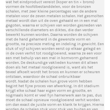
wat het eindproduct vereist (koper en tin = brons)
vormen de hoofdbestanddelen, voor de bronzen
schalen, met zeer kleine percentages van de andere
metalen voor de zeven metalen schalen. Het gesmolten
metaal wordt dan uit de oven gehaald en in een mal
gegoten, waarna er schijven van worden gesneden van
verschillende diameters en diktes, die dan verder
bewerkt kunnen worden. Daarna worden de schijven
met de hand gehamerd in de gewenste vorm en
grootte, na precieze meting en indeling in gewicht. Een
stuk of vijf schijven worden eerst op elkaar gelegd en
in de oven verhit tot roodgloeiend, waarna ze een voor
een met behulp van een mal in komvorm gehamerd
worden. De deskundige vaklieden kunnen dit alleen
doen als het metaal roodgloeiend is, want als het
teveel afkoelt wordt het broos en kunnen er scheuren
ontstaan, waardoor de schaal onbruikbaar
wordt. Nadat de schalen hun grove vorm hebben
begint het fijne proces van afwerking. In dit stadium
krijgt elke schaal haar eigen vorm en grootte, en
nogmaals komt er veel fijn hamerwerk aan te pas, dus
moet de schaal opnieuw roodgloeiend verhit worden
om dan exact de juiste vorm en klank te krijgen. Hierna
worden de schalen stuk voor stuk van buiten en van