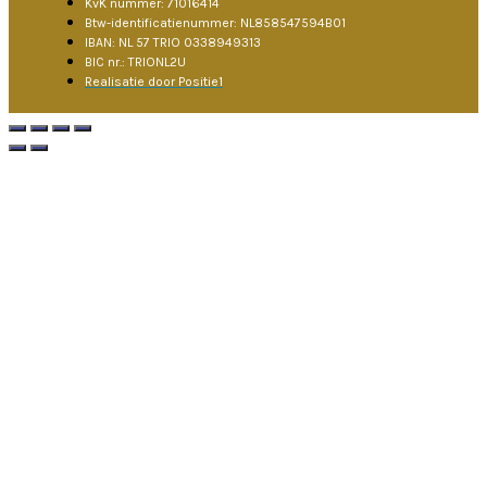
KvK nummer: 71016414
Btw-identificatienummer: NL858547594B01
IBAN: NL 57 TRIO 0338949313
BIC nr.: TRIONL2U
Realisatie door Positie1