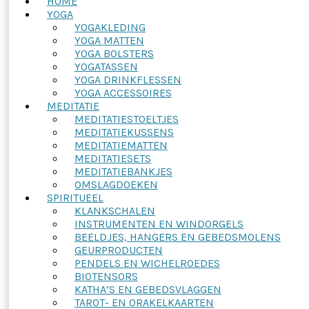
HOME
YOGA
YOGAKLEDING
YOGA MATTEN
YOGA BOLSTERS
YOGATASSEN
YOGA DRINKFLESSEN
YOGA ACCESSOIRES
MEDITATIE
MEDITATIESTOELTJES
MEDITATIEKUSSENS
MEDITATIEMATTEN
MEDITATIESETS
MEDITATIEBANKJES
OMSLAGDOEKEN
SPIRITUEEL
KLANKSCHALEN
INSTRUMENTEN EN WINDORGELS
BEELDJES, HANGERS EN GEBEDSMOLENS
GEURPRODUCTEN
PENDELS EN WICHELROEDES
BIOTENSORS
KATHA’S EN GEBEDSVLAGGEN
TAROT- EN ORAKELKAARTEN