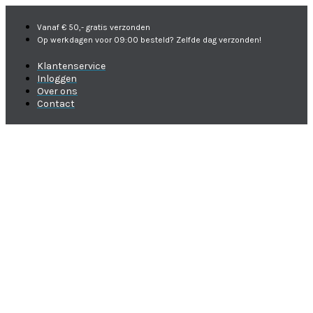
Vanaf € 50,- gratis verzonden
Op werkdagen voor 09:00 besteld? Zelfde dag verzonden!
Klantenservice
Inloggen
Over ons
Contact