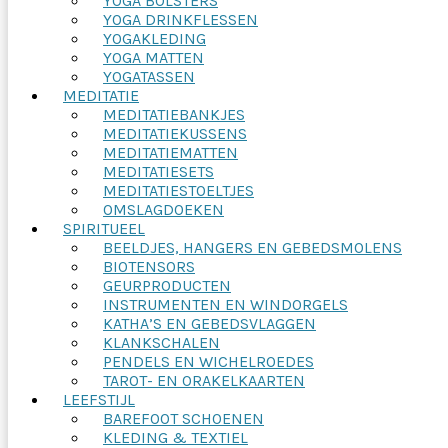
YOGA BOLSTERS
YOGA DRINKFLESSEN
YOGAKLEDING
YOGA MATTEN
YOGATASSEN
MEDITATIE
MEDITATIEBANKJES
MEDITATIEKUSSENS
MEDITATIEMATTEN
MEDITATIESETS
MEDITATIESTOELTJES
OMSLAGDOEKEN
SPIRITUEEL
BEELDJES, HANGERS EN GEBEDSMOLENS
BIOTENSORS
GEURPRODUCTEN
INSTRUMENTEN EN WINDORGELS
KATHA’S EN GEBEDSVLAGGEN
KLANKSCHALEN
PENDELS EN WICHELROEDES
TAROT- EN ORAKELKAARTEN
LEEFSTIJL
BAREFOOT SCHOENEN
KLEDING & TEXTIEL