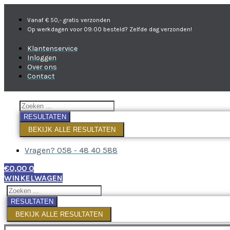
Vanaf € 50,- gratis verzonden
Op werkdagen voor 09:00 besteld? Zelfde dag verzonden!
Klantenservice
Inloggen
Over ons
Contact
RESULTATEN
BEKIJK ALLE RESULTATEN
Vragen? 058 - 48 40 588
€
0,00
0
WINKELWAGEN
RESULTATEN
BEKIJK ALLE RESULTATEN