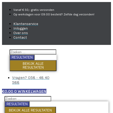
Vanaf € 50,- gratis verzonden
Op werkdagen voor 09:00 besteld? Zelfde dag verzonden!
Klantenservice
Inloggen
Over ons
Contact
RESULTATEN
BEKIJK ALLE
RESULTATEN
Vragen? 058 - 48 40
588
€
0,00
0
WINKELWAGEN
RESULTATEN
BEKIJK ALLE RESULTATEN