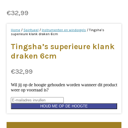
€
32,99
Home
/
Spiritueel
/
Instrumenten en windorgels
/ Tingsha’s
superieure klank draken 6cm
Tingsha’s superieure klank
draken 6cm
€
32,99
Wil jij op de hoogte gehouden worden wanneer dit product
weer op voorraad is?
HOUD ME OP DE HOOGTE