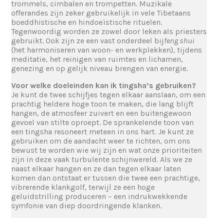
trommels, cimbalen en trompetten. Muzikale
offerandes zijn zeker gebruikelijk in vele Tibetaans
boeddhistische en hindoeïstische rituelen.
Tegenwoordig worden ze zowel door leken als priesters
gebruikt. Ook zijn ze een vast onderdeel bij
feng shui
(het harmoniseren van woon- en werkplekken), tijdens
meditatie, het reinigen van ruimtes en lichamen,
genezing en op gelijk niveau brengen van energie.
Voor welke doeleinden kan ik tingsha’s gebruiken?
Je kunt de twee schijfjes tegen elkaar aanslaan, om een
prachtig heldere hoge toon te maken, die lang blijft
hangen, de atmosfeer zuivert en een buitengewoon
gevoel van stilte oproept. De sprankelende toon van
een tingsha resoneert meteen in ons hart. Je kunt ze
gebruiken om de aandacht weer te richten, om ons
bewust te worden wie wij zijn en wat onze prioriteiten
zijn in deze vaak turbulente schijnwereld. Als we ze
naast elkaar hangen en ze dan tegen elkaar laten
komen dan ontstaat er tussen die twee een prachtige,
vibrerende klankgolf, terwijl ze een hoge
geluidstrilling produceren – een indrukwekkende
symfonie van diep doordringende klanken.