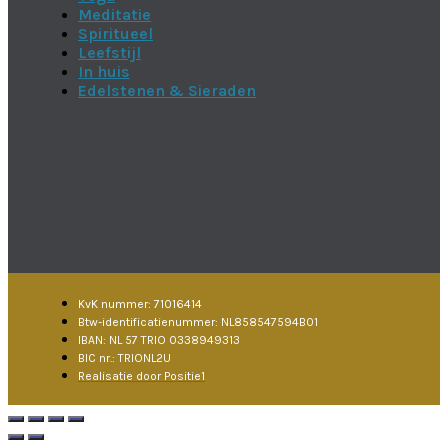
Meditatie
Spiritueel
Leefstijl
In huis
Edelstenen & Sieraden
KvK nummer: 71016414
Btw-identificatienummer: NL858547594B01
IBAN: NL 57 TRIO 0338949313
BIC nr.: TRIONL2U
Realisatie door Positie1