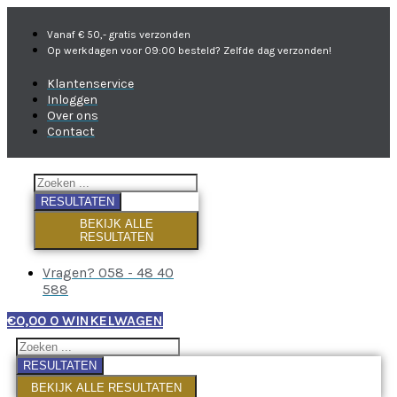
Vanaf € 50,- gratis verzonden
Op werkdagen voor 09:00 besteld? Zelfde dag verzonden!
Klantenservice
Inloggen
Over ons
Contact
RESULTATEN
BEKIJK ALLE
RESULTATEN
Vragen? 058 - 48 40
588
€
0,00
0
WINKELWAGEN
RESULTATEN
BEKIJK ALLE RESULTATEN