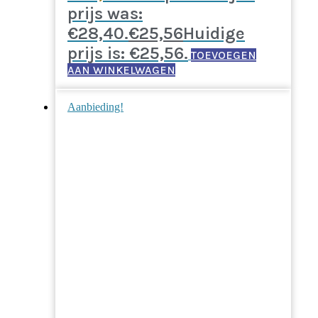
prijs was:
€28,40.
€
25,56
Huidige
prijs is: €25,56.
TOEVOEGEN
AAN WINKELWAGEN
Aanbieding!