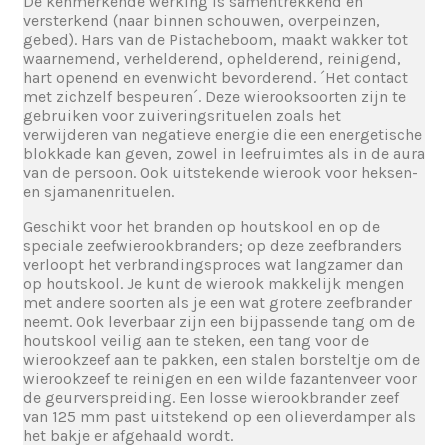
De kenmerkende werking is samentrekkend en
versterkend (naar binnen schouwen, overpeinzen,
gebed). Hars van de Pistacheboom, maakt wakker tot
waarnemend, verhelderend, ophelderend, reinigend,
hart openend en evenwicht bevorderend. ´Het contact
met zichzelf bespeuren´. Deze wierooksoorten zijn te
gebruiken voor zuiveringsrituelen zoals het
verwijderen van negatieve energie die een energetische
blokkade kan geven, zowel in leefruimtes als in de aura
van de persoon. Ook uitstekende wierook voor heksen-
en sjamanenrituelen.
Geschikt voor het branden op houtskool en op de
speciale zeefwierookbranders; op deze zeefbranders
verloopt het verbrandingsproces wat langzamer dan
op houtskool. Je kunt de wierook makkelijk mengen
met andere soorten als je een wat grotere zeefbrander
neemt. Ook leverbaar zijn een bijpassende tang om de
houtskool veilig aan te steken, een tang voor de
wierookzeef aan te pakken, een stalen borsteltje om de
wierookzeef te reinigen en een wilde fazantenveer voor
de geurverspreiding. Een losse wierookbrander zeef
van 125 mm past uitstekend op een olieverdamper als
het bakje er afgehaald wordt.