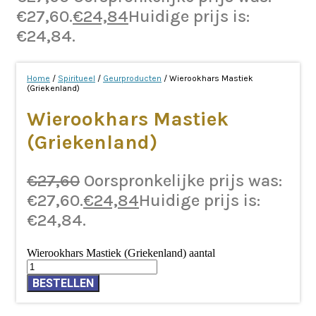
€27,60.
€
24,84
Huidige prijs is:
€24,84.
Home
/
Spiritueel
/
Geurproducten
/ Wierookhars Mastiek
(Griekenland)
Wierookhars Mastiek
(Griekenland)
€
27,60
Oorspronkelijke prijs was:
€27,60.
€
24,84
Huidige prijs is:
€24,84.
Wierookhars Mastiek (Griekenland) aantal
BESTELLEN