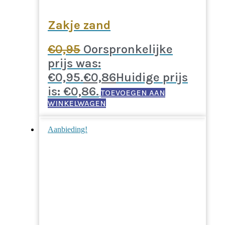
Zakje zand
€
0,95
Oorspronkelijke
prijs was:
€0,95.
€
0,86
Huidige prijs
is: €0,86.
TOEVOEGEN AAN
WINKELWAGEN
Aanbieding!