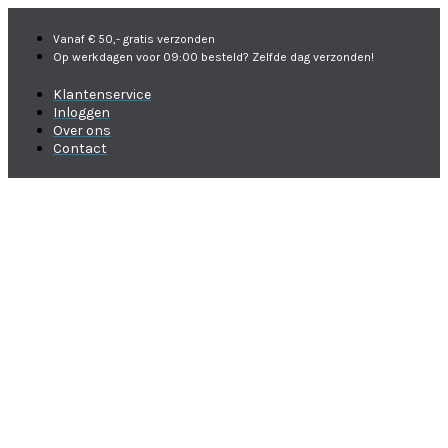
Vanaf € 50,- gratis verzonden
Op werkdagen voor 09:00 besteld? Zelfde dag verzonden!
Klantenservice
Inloggen
Over ons
Contact