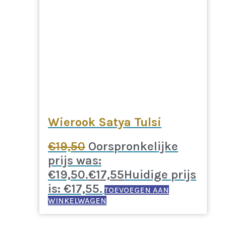
Wierook Satya Tulsi
€
19,50
Oorspronkelijke
prijs was:
€19,50.
€
17,55
Huidige prijs
is: €17,55.
TOEVOEGEN AAN
WINKELWAGEN