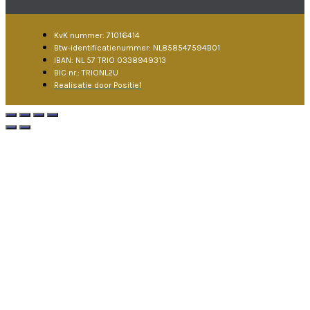
KvK nummer: 71016414
Btw-identificatienummer: NL858547594B01
IBAN: NL 57 TRIO 0338949313
BIC nr.: TRIONL2U
Realisatie door Positie1