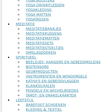
YOGA BOLSTERS
YOGA DRINKFLESSEN
YOGAKLEDING
YOGA MATTEN
YOGATASSEN
MEDITATIE
MEDITATIEBANKJES
MEDITATIEKUSSENS
MEDITATIEMATTEN
MEDITATIESETS
MEDITATIESTOELTJES
OMSLAGDOEKEN
SPIRITUEEL
BEELDJES, HANGERS EN GEBEDSMOLENS
BIOTENSORS
GEURPRODUCTEN
INSTRUMENTEN EN WINDORGELS
KATHA’S EN GEBEDSVLAGGEN
KLANKSCHALEN
PENDELS EN WICHELROEDES
TAROT- EN ORAKELKAARTEN
LEEFSTIJL
BAREFOOT SCHOENEN
KLEDING & TEXTIEL