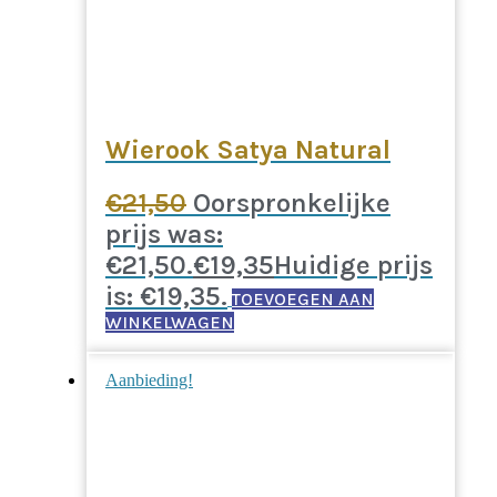
Wierook Satya Natural
€
21,50
Oorspronkelijke
prijs was:
€21,50.
€
19,35
Huidige prijs
is: €19,35.
TOEVOEGEN AAN
WINKELWAGEN
Aanbieding!