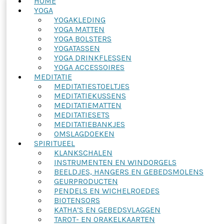
HOME
YOGA
YOGAKLEDING
YOGA MATTEN
YOGA BOLSTERS
YOGATASSEN
YOGA DRINKFLESSEN
YOGA ACCESSOIRES
MEDITATIE
MEDITATIESTOELTJES
MEDITATIEKUSSENS
MEDITATIEMATTEN
MEDITATIESETS
MEDITATIEBANKJES
OMSLAGDOEKEN
SPIRITUEEL
KLANKSCHALEN
INSTRUMENTEN EN WINDORGELS
BEELDJES, HANGERS EN GEBEDSMOLENS
GEURPRODUCTEN
PENDELS EN WICHELROEDES
BIOTENSORS
KATHA’S EN GEBEDSVLAGGEN
TAROT- EN ORAKELKAARTEN