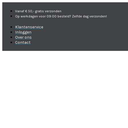
Vanaf € 50,- gratis verzonden
Op werkdagen voor 09:00 besteld? Zelfde dag verzonden!
Klantenservice
Inloggen
Over ons
Contact