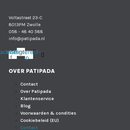
Voltastraat 23-C
8013PM Zwolle
058 - 48 40 588
info@patipada.nl
acebook-
Instagram
Pinterest-
f
p
OVER PATIPADA
Contact
Over Patipada
Klantenservice
Blog
Voorwaarden & condities
Cookiebeleid (EU)
Contact