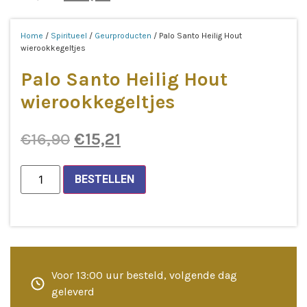
prijs
prijs
Home
/
Spiritueel
/
Geurproducten
/ Palo Santo Heilig Hout
was:
is:
wierookkegeltjes
€16,90.
€15,21.
Palo Santo Heilig Hout
wierookkegeltjes
Oorspronkelijke
Huidige
€
16,90
€
15,21
prijs
prijs
Palo
BESTELLEN
Santo
was:
is:
Heilig
Hout
€16,90.
€15,21.
wierookkegeltjes
aantal
Voor 13:00 uur besteld, volgende dag
geleverd