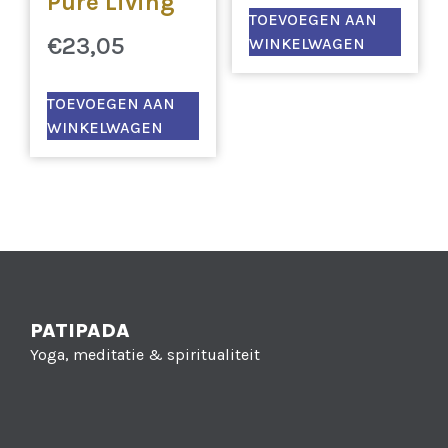
Pure Living
TOEVOEGEN AAN
was:
is:
€
23,05
WINKELWAGEN
€0,95.
€0,86
TOEVOEGEN AAN
WINKELWAGEN
PATIPADA
Yoga, meditatie & spiritualiteit