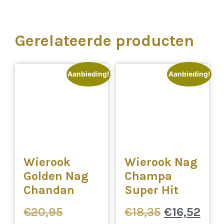
Gerelateerde producten
Aanbieding!
Aanbieding!
Wierook
Wierook Nag
Golden Nag
Champa
Chandan
Super Hit
Oorspronkelijke
Oorspronke
Hui
€
20,95
€
18,35
€
16,52