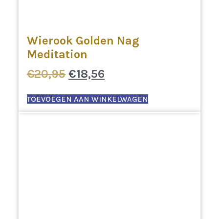
Wierook Golden Nag
Meditation
Oorspronkelijke
Huidige
€
20,95
€
18,56
prijs
prijs
was:
is:
TOEVOEGEN AAN WINKELWAGEN
€20,95.
€18,56.