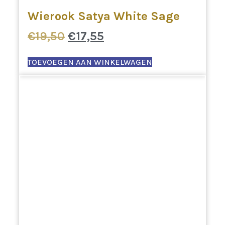
Wierook Satya White Sage
Oorspronkelijke
Huidige
€
19,50
€
17,55
prijs
prijs
was:
is:
TOEVOEGEN AAN WINKELWAGEN
€19,50.
€17,55.