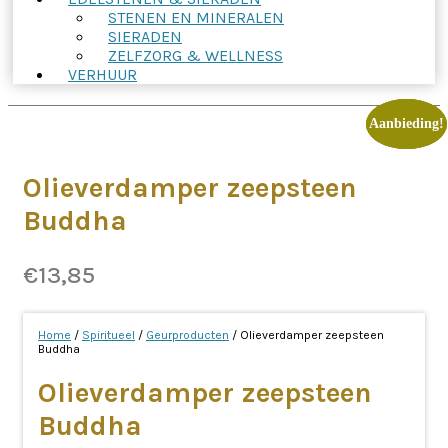
STENEN EN MINERALEN
SIERADEN
ZELFZORG & WELLNESS
VERHUUR
Aanbieding!
Aanbieding!
Aanbieding!
Olieverdamper zeepsteen
Buddha
€
13,85
Home
/
Spiritueel
/
Geurproducten
/ Olieverdamper zeepsteen
Buddha
Olieverdamper zeepsteen
Buddha