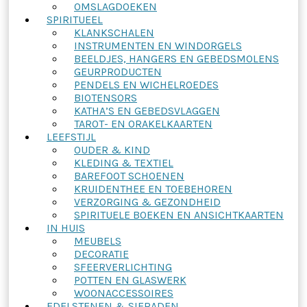
OMSLAGDOEKEN
SPIRITUEEL
KLANKSCHALEN
INSTRUMENTEN EN WINDORGELS
BEELDJES, HANGERS EN GEBEDSMOLENS
GEURPRODUCTEN
PENDELS EN WICHELROEDES
BIOTENSORS
KATHA’S EN GEBEDSVLAGGEN
TAROT- EN ORAKELKAARTEN
LEEFSTIJL
OUDER & KIND
KLEDING & TEXTIEL
BAREFOOT SCHOENEN
KRUIDENTHEE EN TOEBEHOREN
VERZORGING & GEZONDHEID
SPIRITUELE BOEKEN EN ANSICHTKAARTEN
IN HUIS
MEUBELS
DECORATIE
SFEERVERLICHTING
POTTEN EN GLASWERK
WOONACCESSOIRES
EDELSTENEN & SIERADEN