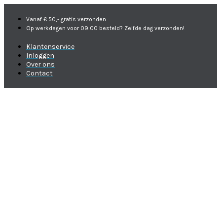
Vanaf € 50,- gratis verzonden
Op werkdagen voor 09:00 besteld? Zelfde dag verzonden!
Klantenservice
Inloggen
Over ons
Contact