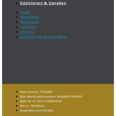
Edelstenen & Sieraden
Yoga
Meditatie
Spiritueel
Leefstijl
In huis
Edelstenen & Sieraden
KvK nummer: 71016414
Btw-identificatienummer: NL858547594B01
IBAN: NL 57 TRIO 0338949313
BIC nr.: TRIONL2U
Realisatie door Positie1