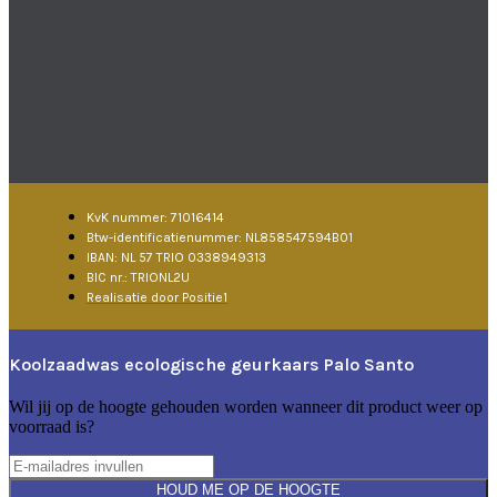
KvK nummer: 71016414
Btw-identificatienummer: NL858547594B01
IBAN: NL 57 TRIO 0338949313
BIC nr.: TRIONL2U
Realisatie door Positie1
Koolzaadwas ecologische geurkaars Palo Santo
Wil jij op de hoogte gehouden worden wanneer dit product weer op
voorraad is?
HOUD ME OP DE HOOGTE