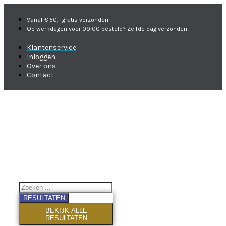
Vanaf € 50,- gratis verzonden
Op werkdagen voor 09:00 besteld? Zelfde dag verzonden!
Klantenservice
Inloggen
Over ons
Contact
RESULTATEN
BEKIJK ALLE
RESULTATEN