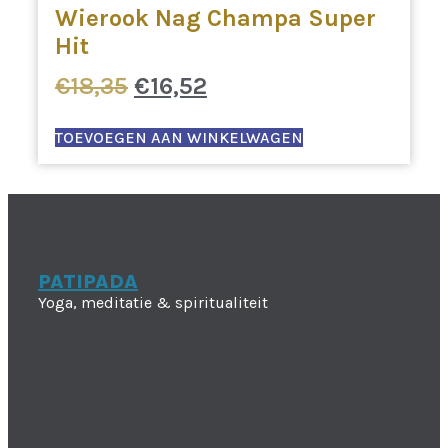
Wierook Nag Champa Super
Hit
Oorspronkelijke
Huidige
€
18,35
€
16,52
prijs
prijs
was:
is:
TOEVOEGEN AAN WINKELWAGEN
€18,35.
€16,52.
PATIPADA
Yoga, meditatie & spiritualiteit