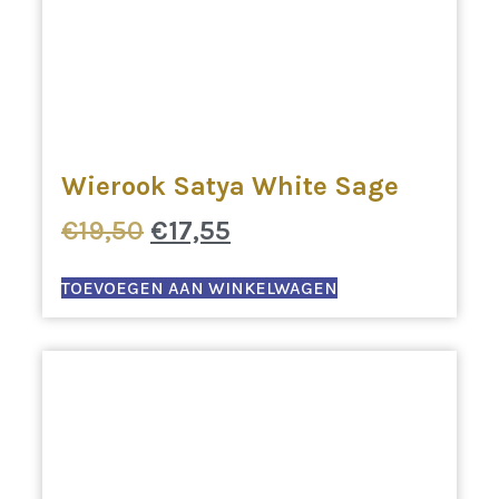
Wierook Satya White Sage
Oorspronkelijke
Huidige
€
19,50
€
17,55
prijs
prijs
was:
is:
TOEVOEGEN AAN WINKELWAGEN
€19,50.
€17,55.