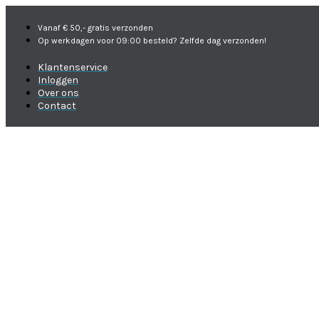
Vanaf € 50,- gratis verzonden
Op werkdagen voor 09:00 besteld? Zelfde dag verzonden!
Klantenservice
Inloggen
Over ons
Contact