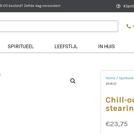
:00 besteld? Zelfde dag verzonden!
Klant
SPIRITUEEL
LEEFSTIJL
IN HUIS
Home
/
Spirituee
stuks)
Chill-
stearin
€
23,75