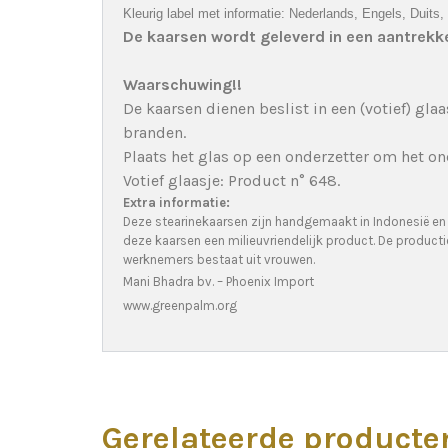
Kleurig label met informatie: Nederlands, Engels, Duits,
De kaarsen wordt geleverd in een aantrekk
Waarschuwing!!
De kaarsen dienen beslist in een (votief) gl
branden.
Plaats het glas op een onderzetter om het o
Votief glaasje: Product n° 648.
Extra informatie:
Deze stearinekaarsen zijn handgemaakt in Indonesië en
deze kaarsen een milieuvriendelijk product. De produc
werknemers bestaat uit vrouwen.
Mani Bhadra bv. – Phoenix Import
www.greenpalm.org
Gerelateerde producte