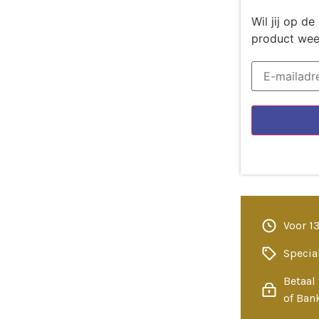
Wil jij op 
product wee
Voor 1
Specia
Betaal 
of Ban