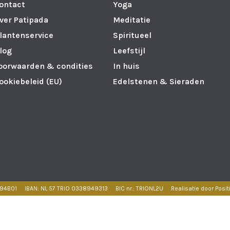
ontact
Yoga
ver Patipada
Meditatie
lantenservice
Spiritueel
log
Leefstijl
oorwaarden & condities
In huis
ookiebeleid (EU)
Edelstenen & Sieraden
594B01
IBAN: NL 57 TRIO 0338949313
BIC nr.: TRIONL2U
Realisatie door Posit