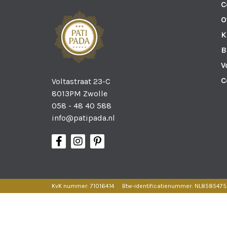
C
O
K
B
V
C
Voltastraat 23-C
8013PM Zwolle
058 - 48 40 588
info@patipada.nl
KvK nummer: 71016414
Btw-identificatienummer: NL858547