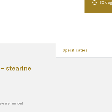
30 dag
Specificaties
 – stearine
ele uren minder!