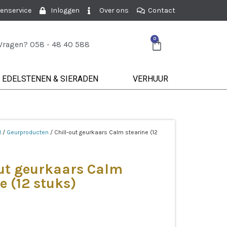
enservice
Inloggen
Over ons
Contact
0
Vragen? 058 - 48 40 588
EDELSTENEN & SIERADEN
VERHUUR
l
/
Geurproducten
/ Chill-out geurkaars Calm stearine (12
out geurkaars Calm
e (12 stuks)