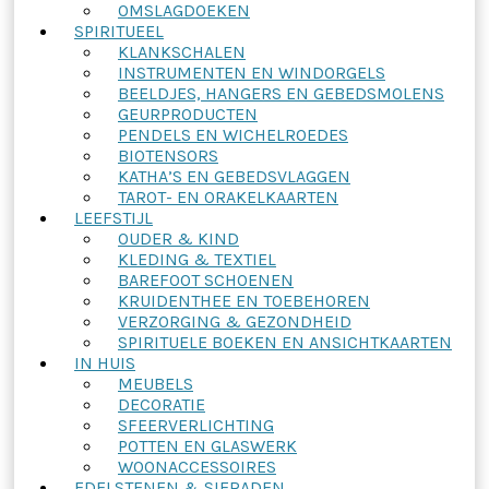
OMSLAGDOEKEN
SPIRITUEEL
KLANKSCHALEN
INSTRUMENTEN EN WINDORGELS
BEELDJES, HANGERS EN GEBEDSMOLENS
GEURPRODUCTEN
PENDELS EN WICHELROEDES
BIOTENSORS
KATHA’S EN GEBEDSVLAGGEN
TAROT- EN ORAKELKAARTEN
LEEFSTIJL
OUDER & KIND
KLEDING & TEXTIEL
BAREFOOT SCHOENEN
KRUIDENTHEE EN TOEBEHOREN
VERZORGING & GEZONDHEID
SPIRITUELE BOEKEN EN ANSICHTKAARTEN
IN HUIS
MEUBELS
DECORATIE
SFEERVERLICHTING
POTTEN EN GLASWERK
WOONACCESSOIRES
EDELSTENEN & SIERADEN