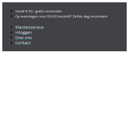
Vanaf € 50,- gratis verzonden
Op werkdagen voor 09:00 besteld? Zelfde dag verzonden!
Klantenservice
Inloggen
Over ons
Contact