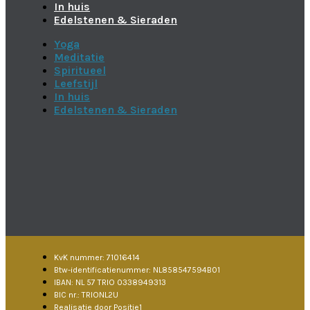
In huis
Edelstenen & Sieraden
Yoga
Meditatie
Spiritueel
Leefstijl
In huis
Edelstenen & Sieraden
KvK nummer: 71016414
Btw-identificatienummer: NL858547594B01
IBAN: NL 57 TRIO 0338949313
BIC nr.: TRIONL2U
Realisatie door Positie1