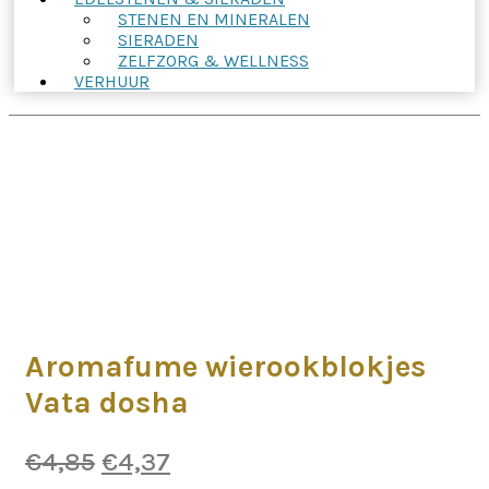
STENEN EN MINERALEN
SIERADEN
ZELFZORG & WELLNESS
VERHUUR
Aromafume wierookblokjes
Vata dosha
Oorspronkelijke
Huidige
€
4,85
€
4,37