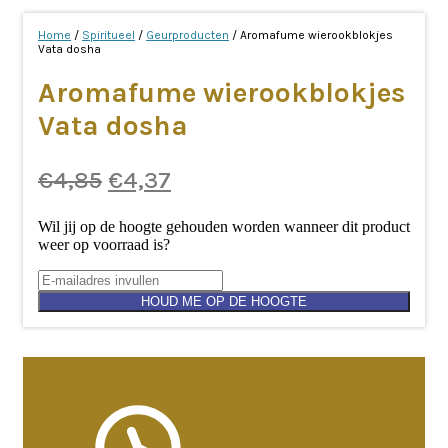
prijs
prijs
was:
is:
Home
/
Spiritueel
/
Geurproducten
/ Aromafume wierookblokjes
Vata dosha
€4,85.
€4,37.
Aromafume wierookblokjes
Vata dosha
Oorspronkelijke
Huidige
€
4,85
€
4,37
prijs
prijs
Wil jij op de hoogte gehouden worden wanneer dit product
was:
is:
weer op voorraad is?
€4,85.
€4,37.
HOUD ME OP DE HOOGTE